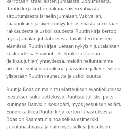
kerrotaan israelilaisten Jumalasta luopumisesta,
Ruutin kirja kertoo pakananaisen vahvasta
sitoutumisesta Israelin Jumalaan. Väkivallan,
raakuuksien ja siveettömyyden asemasta kerrotaan
rakkaudesta ja uskollisuudesta. Ruutin kirja kertoo
myös Jumalan johdatuksesta tavallisten ihmisten
elämässä. Ruutin kirjaa luetaan nykyisin juutalaisten
keskuudessa Shavuot- eli elonkorjuujuhlan
(leikkuujuhlan) yhteydessä, meidän helluntaimme
aikoihin, seitsemän viikkoa pääsiäisen jälkeen. Silloin
ylistetään Ruutin kauneutta ja uskollisuutta.
Ruut ja Boas on mainittu Matteuksen evankeliumissa
Jeesuksen sukuluettelossa. Ruutista tuli siis, paitsi
kuningas Daavidin isosisoäiti, myös Jeesuksen esiäiti.
Ennen kaikkea Ruutin kirja kertoo lunastuksesta.
Boas on Raamatun ainoa selkeä esimerkki
sukulunastajasta ja näin myös selkeä Jeesuksen