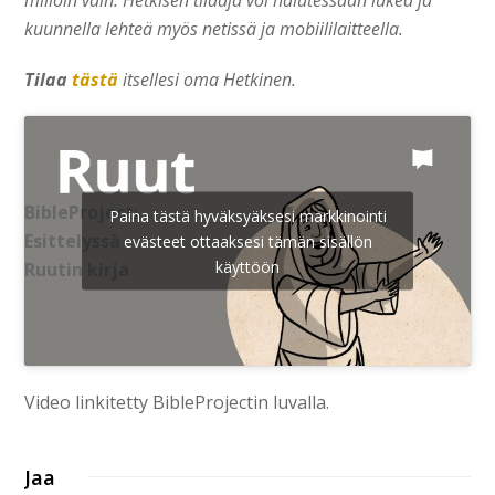
kuunnella lehteä myös netissä ja mobiililaitteella.
Tilaa
tästä
itsellesi oma Hetkinen.
BibleProject:
Paina tästä hyväksyäksesi markkinointi
Esittelyssä
evästeet ottaaksesi tämän sisällön
käyttöön
Ruutin kirja
Video linkitetty BibleProjectin luvalla.
Jaa