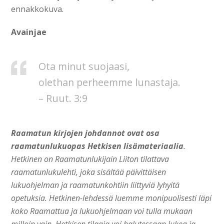
ennakkokuva.
Avainjae
Ota minut suojaasi,
olethan perheemme lunastaja.
– Ruut. 3
:
9
Raamatun kirjojen johdannot ovat osa
raamatunlukuopas Hetkisen lisämateriaalia
.
Hetkinen on Raamatunlukijain Liiton tilattava
raamatunlukulehti, joka sisältää päivittäisen
lukuohjelman ja raamatunkohtiin liittyviä lyhyitä
opetuksia. Hetkinen-lehdessä luemme monipuolisesti läpi
koko Raamattua ja lukuohjelmaan voi tulla mukaan
milloin vain. Hetkisen tilaaja voi halutessaan lukea ja