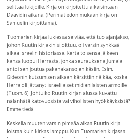
selittää lukijoille. Kirja on kirjoitettu aikaisintaan
Daavidin aikana. (Perimätiedon mukaan kirja on
Samuelin kirjoittama).
Tuomarien kirjaa lukiessa selviää, että tuo ajanjakso,
johon Ruutin kirjakin sijoittuu, oli varsin synkkää
aikaa Israelin historiassa. Kerta toisensa jälkeen
kansa luopui Herrasta, jonka seurauksena Jumala
antoi sen joutua pakanakansojen käsiin. Esim.
Gideonin kutsumisen aikaan kärsittiin nälkää, koska
Herra oli jättänyt israelilaiset midianilaisten armoille
(Tuom. 6). Johtuiko Ruutin kirjan alussa kuvattu
nälänhätä katovuosista vai vihollisten hyökkäyksistä?
Emme tiedä.
Keskellä muuten varsin pimeää aikaa Ruutin kirja
loistaa kuin kirkas lamppu. Kun Tuomarien kirjassa