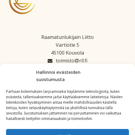
Raamatunlukijain Liitto
Vartiotie 5
45100 Kouvola
toimisto
rll.fi
045 1223 664
Hallinnoi evästeiden
suostumusta
Parhaan kokemuksen tarjoamiseksi käytämme teknologioita, kuten
evästeitä, tallentaaksemme ja/tai käyttääksemme laitetietoja. Näiden
tekniikoiden hyväksyminen antaa meille mahdollisuuden käsitellä
tietoja, kuten selauskäyttäytymistä tai yksilöllisiä tunnuksia tällä
sivustolla. Suostumuksen jättäminen tai peruuttaminen voi vaikuttaa
haitallisesti tiettyihin ominaisuuksiin ja toimintoihin.