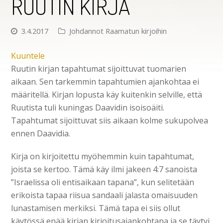
RUUTIN KIRJA
3.4.2017
Johdannot Raamatun kirjoihin
Kuuntele
Ruutin kirjan tapahtumat sijoittuvat tuomarien
aikaan. Sen tarkemmin tapahtumien ajankohtaa ei
määritellä. Kirjan lopusta käy kuitenkin selville, että
Ruutista tuli kuningas Daavidin isoisoäiti.
Tapahtumat sijoittuvat siis aikaan kolme sukupolvea
ennen Daavidia.
Kirja on kirjoitettu myöhemmin kuin tapahtumat,
joista se kertoo. Tämä käy ilmi jakeen 4:7 sanoista
”Israelissa oli entisaikaan tapana”, kun selitetään
erikoista tapaa riisua sandaali jalasta omaisuuden
lunastamisen merkiksi. Tämä tapa ei siis ollut
käytössä enää kirjan kirjoitusajankohtana ja se täytyi