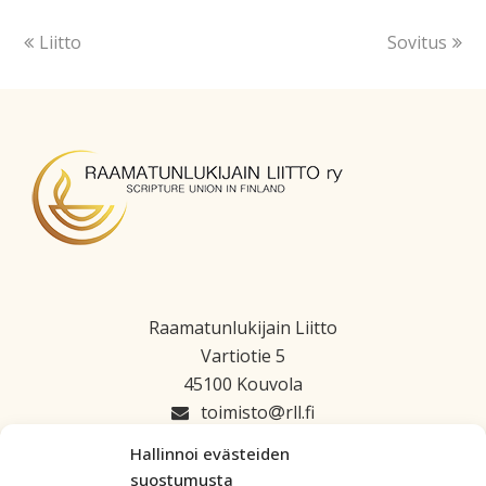
Liitto
Sovitus
Raamatunlukijain Liitto
Vartiotie 5
45100 Kouvola
toimisto
rll.fi
045 1223 664
Hallinnoi evästeiden
suostumusta