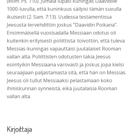
(esim. Ps. 110). Jumala lupasi kuningas Daavidille
1000-luvulla, että kuninkuus säilyisi tämän suvulla
ikuisesti (2. Sam. 7:13). Uudessa testamentissa
Jeesusta tervehdittiin joskus ”Daavidin Poikana”.
Ensimmäisellä vuosisadalla Messiaan odotus oli
kuitenkin erityisesti poliittista: toivottiin, että tuleva
Messias-kuningas vapauttaisi juutalaiset Rooman
vallan alta. Poliittisten odotusten takia Jeesus
esiintyikin Messiaana varovasti ja joskus jopa kielsi
seuraajiaan paljastamasta sitä, että hän on Messias.
Jeesus oli tullut Messiaaksi pelastamaan koko
ihmiskunnan synneistä, eikä juutalaisia Rooman
vallan alta.
Kirjoittaja