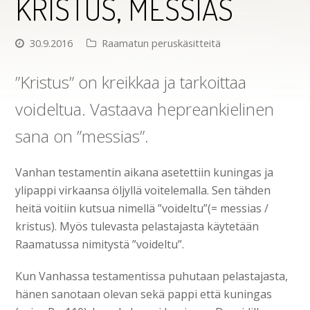
KRISTUS, MESSIAS
30.9.2016
Raamatun peruskäsitteitä
”Kristus” on kreikkaa ja tarkoittaa
voideltua. Vastaava hepreankielinen
sana on ”messias”.
Vanhan testamentin aikana asetettiin kuningas ja
ylipappi virkaansa öljyllä voitelemalla. Sen tähden
heitä voitiin kutsua nimellä ”voideltu”(= messias /
kristus). Myös tulevasta pelastajasta käytetään
Raamatussa nimitystä ”voideltu”.
Kun Vanhassa testamentissa puhutaan pelastajasta,
hänen sanotaan olevan sekä pappi että kuningas