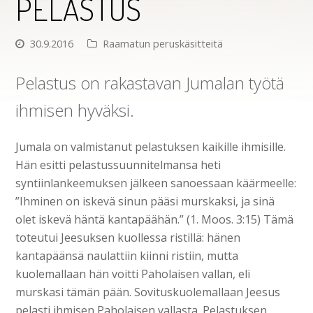
PELASTUS
30.9.2016
Raamatun peruskäsitteitä
Pelastus on rakastavan Jumalan työtä
ihmisen hyväksi.
Jumala on valmistanut pelastuksen kaikille ihmisille.
Hän esitti pelastussuunnitelmansa heti
syntiinlankeemuksen jälkeen sanoessaan käärmeelle:
”Ihminen on iskevä sinun pääsi murskaksi, ja sinä
olet iskevä häntä kantapäähän.” (1. Moos. 3:15) Tämä
toteutui Jeesuksen kuollessa ristillä: hänen
kantapäänsä naulattiin kiinni ristiin, mutta
kuolemallaan hän voitti Paholaisen vallan, eli
murskasi tämän pään. Sovituskuolemallaan Jeesus
pelasti ihmisen Paholaisen vallasta. Pelastuksen