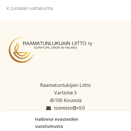
Jumalan valtakunta
Raamatunlukijain Liitto
Vartiotie 5
45100 Kouvola
toimisto
rll.fi
045 1223 664
Hallinnoi evästeiden
suostumusta