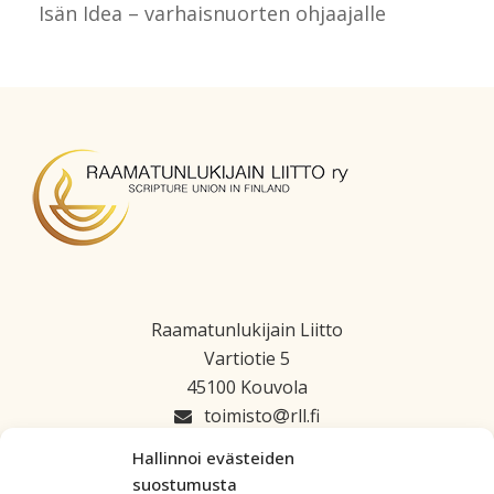
Isän Idea – varhaisnuorten ohjaajalle
Raamatunlukijain Liitto
Vartiotie 5
45100 Kouvola
toimisto
rll.fi
045 1223 664
Hallinnoi evästeiden
suostumusta