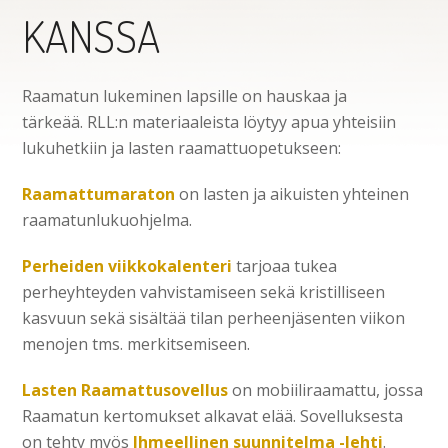
KANSSA
Raamatun lukeminen lapsille on hauskaa ja
tärkeää. RLL:n materiaaleista löytyy apua yhteisiin
lukuhetkiin ja lasten raamattuopetukseen:
Raamattumaraton
on lasten ja aikuisten yhteinen
raamatunlukuohjelma.
Perheiden viikkokalenteri
tarjoaa tukea
perheyhteyden vahvistamiseen sekä kristilliseen
kasvuun sekä sisältää tilan perheenjäsenten viikon
menojen tms. merkitsemiseen.
Lasten Raamattusovellus
on mobiiliraamattu, jossa
Raamatun kertomukset alkavat elää. Sovelluksesta
on tehty myös
Ihmeellinen suunnitelma -lehti
.