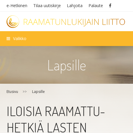
e-Hetkinen
Tilaa uutiskirje
Lahjoita
Palaute
Valikko
Lap­sil­le
Etusivu
>>
Lap­sil­le
ILOISIA RAAMATTU­­
HETKIÄ LASTEN