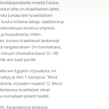
inalaisperäisellä nimellä Exodus.
eisin aihe on israelilaisten lähtö
nka Jumala teki israelilaisten
uului erilaisia lakeja, säädöksiä ja
 kokonaisuus koostuu ohjeista,
 ja kuvauksesta, miten
n, kuinka israelilaiset lankesivat
iitä rangaistuksen. On huomattava,
a lukuun ottamatta (luvut 15–18)
le asti saati perille.
malla sen Egyptin orjuudesta, on
näkyy jo heti 1. käskyssä: ”Minä
yptistä, orjuuden maasta” (2. Moos.
anteessa israelilaiset olivat
 voimallaan pelasti heidät.
Kr. Egyptiläisistä lähteistä