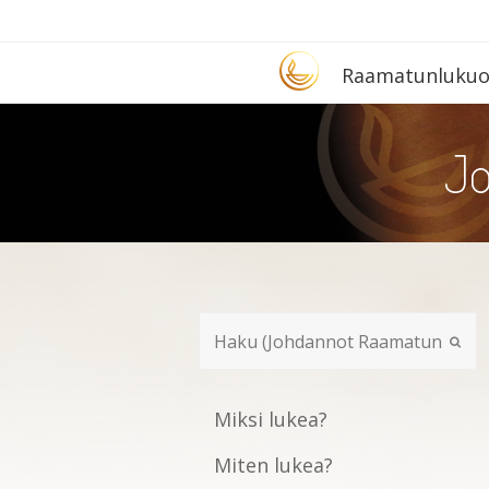
Etusivu
Raa­ma­tun­lu­ku­
Jo
Miksi lukea?
Miten lukea?