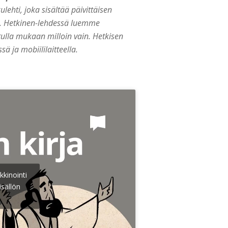
ehti, joka sisältää päivittäisen
ia. Hetkinen-lehdessä luemme
ulla mukaan milloin vain. Hetkisen
ä ja mobiililaitteella.
kkinointi
isällön