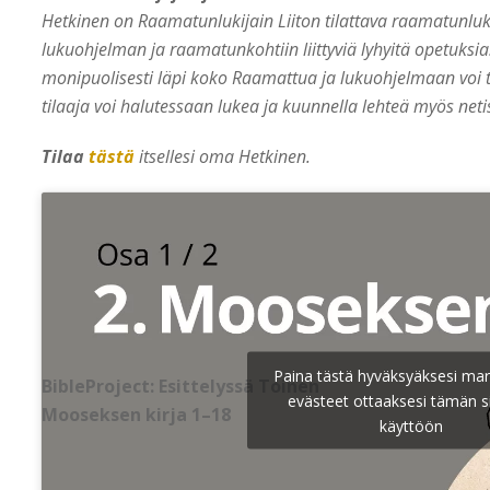
Hetkinen on Raamatunlukijain Liiton tilattava raamatunlukul
lukuohjelman ja raamatunkohtiin liittyviä lyhyitä opetuks
monipuolisesti läpi koko Raamattua ja lukuohjelmaan voi t
tilaaja voi halutessaan lukea ja kuunnella lehteä myös netiss
Tilaa
tästä
itsellesi oma Hetkinen.
Paina tästä hyväksyäksesi mar
BibleProject: Esittelyssä Toinen
evästeet ottaaksesi tämän s
Mooseksen kirja 1–18
käyttöön