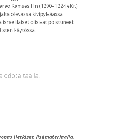
farao Ramses II:n (1290–1224 eKr.)
alta olevassa kivipylväässä
ä israelilaiset olisivat poistuneet
äisten käytössä.
a odota täällä.
opas Hetkisen lisämateriaalia
.