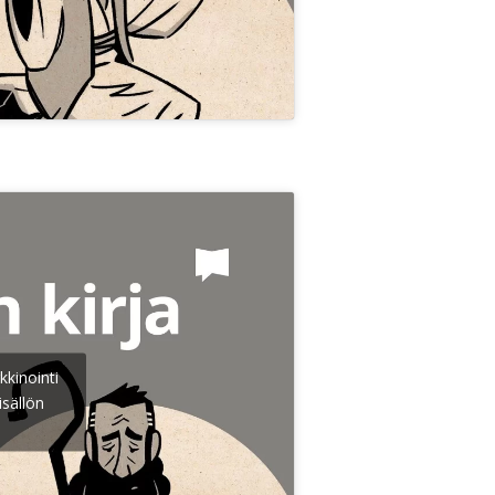
kkinointi
isällön