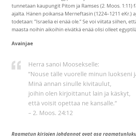
tunnetaan kaupungit Pitom ja Ramses (2. Moos. 1
:
11) 
ajalta. Hänen poikansa Merneftasin (1224–1211 eKr.) aj
todetaan: ”Israelia ei enää ole.” Se voi viitata siihen, ett
maasta noihin aikoihin eivätkä enää olisi olleet egyptil
Avainjae
Herra sanoi Moosekselle:
”Nouse tälle vuorelle minun luokseni j
Minä annan sinulle kivitaulut,
joihin olen kirjoittanut lain ja käskyt,
että voisit opettaa ne kansalle.”
– 2. Moos. 24
:
12
Raamatun kirjojen johdannot ovat osa raamatunluku