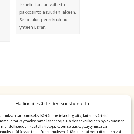
Israelin kansan vaiheita
pakkosiirtolaisuuden jälkeen.
Se on alun perin kuulunut
yhteen Esran…
Hallinnoi evästeiden suostumusta
emuksen tarjoamiseksi käytämme teknologioita, kuten evästeitä,
emme ja/tai käyttääksemme laitetietoja. Näiden tekniikoiden hyväksyminen
 mahdollisuuden käsitellä tietoja, kuten selauskäyttäytymistä tai
 tunnuksia tällä sivustolla. Suostumuksen jättäminen tai peruuttaminen voi