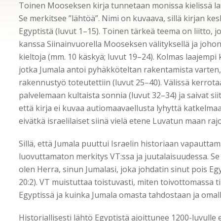
Toinen Mooseksen kirja tunnetaan monissa kielissä lat
Se merkitsee ”lähtöä”. Nimi on kuvaava, sillä kirjan kesk
Egyptistä (luvut 1–15). Toinen tärkeä teema on liitto, jo
kanssa Siinainvuorella Mooseksen välityksellä ja johon k
kieltoja (mm. 10 käskyä; luvut 19–24). Kolmas laajempi
jotka Jumala antoi pyhäkköteltan rakentamista varten,
rakennustyö toteutettiin (luvut 25–40). Välissä kerrotaa
palvelemaan kultaista sonnia (luvut 32–34) ja saivat s
että kirja ei kuvaa autiomaavaellusta lyhyttä katkelma
eivätkä israelilaiset siinä vielä etene Luvatun maan rajoil
Sillä, että Jumala puuttui Israelin historiaan vapautta
luovuttamaton merkitys VT:ssa ja juutalaisuudessa. Se 
olen Herra, sinun Jumalasi, joka johdatin sinut pois Eg
20
:
2). VT muistuttaa toistuvasti, miten toivottomassa til
Egyptissä ja kuinka Jumala omasta tahdostaan ja omalla
Historiallisesti lähtö Egyptistä ajoittunee 1200-luvulle e