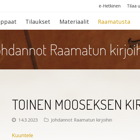
e-Hetkinen
Tilaa u
op­paat
Tilaukset
Materiaalit
Raamatusta
hdannot Raamatun kirjoi
TOINEN MOOSEKSEN KI
14.3.2023
Johdannot Raamatun kirjoihin
Kuuntele