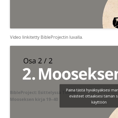
Video linkitetty BibleProjectin luvalla.
Paina tästä hyväksyäksesi mar
BibleProject: Esittelyssä Toinen
evästeet ottaaksesi tämän s
Mooseksen kirja 19–40
käyttöön