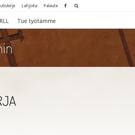
utiskirje
Lahjoita
Palaute
RLL
Tue työtämme
hin
RJA