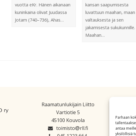
vuotta eKr. Hänen aikanaan
kansan saapumisesta
kuninkaina olivat Juudassa
luvattuun maahan, maan
Jotam (740–736), Ahas…
valtauksesta ja sen
jakamisesta sukukunnille.
Maahan…
Raamatunlukijain Liitto
Vartiotie 5
Parhaan kok
45100 Kouvola
tallentaaks
toimisto
rll.fi
antaa meille
yksilöllisiä