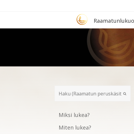
Etusivu
Raa­ma­tun­lu­ku­
Miksi lukea?
Miten lukea?