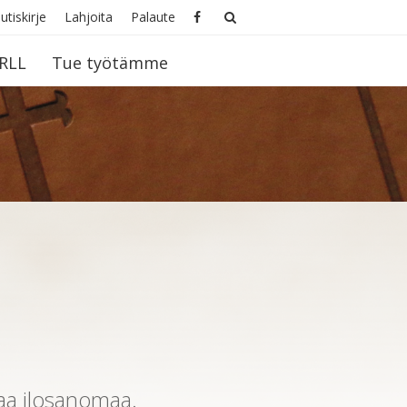
utiskirje
Lahjoita
Palaute
RLL
Tue työtämme
ä
taa ilosanomaa.