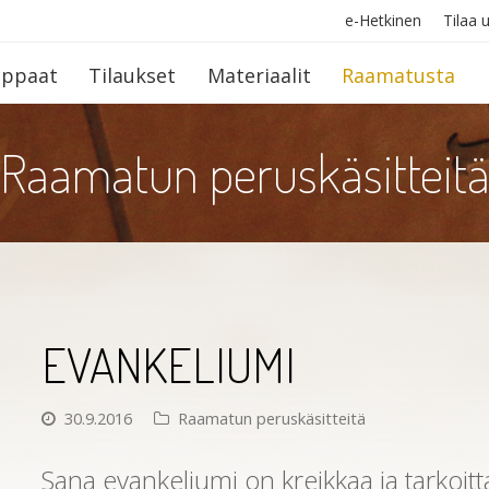
e-Hetkinen
Tilaa u
op­paat
Tilaukset
Materiaalit
Raamatusta
Raamatun peruskäsitteit
EVANKELIUMI
30.9.2016
Raamatun peruskäsitteitä
Sana evankeliumi on kreikkaa ja tarkoit