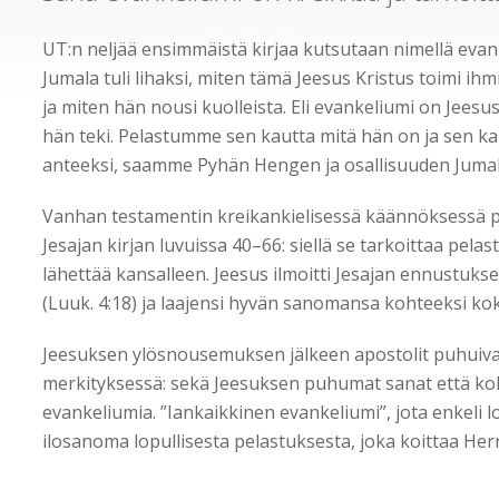
UT:n neljää ensimmäistä kirjaa kutsutaan nimellä evan
Jumala tuli lihaksi, miten tämä Jeesus Kristus toimi ih
ja miten hän nousi kuolleista. Eli evankeliumi on Jeesus
hän teki. Pelastumme sen kautta mitä hän on ja sen ka
anteeksi, saamme Pyhän Hengen ja osallisuuden Jumal
Vanhan testamentin kreikankielisessä käännöksessä p
Jesajan kirjan luvuissa 40–66: siellä se tarkoittaa pe
lähettää kansalleen. Jeesus ilmoitti Jesajan ennustukse
(Luuk. 4:18) ja laajensi hyvän sanomansa kohteeksi k
Jeesuksen ylösnousemuksen jälkeen apostolit puhuiva
merkityksessä: sekä Jeesuksen puhumat sanat että ko
evankeliumia. ”Iankaikkinen evankeliumi”, jota enkeli lo
ilosanoma lopullisesta pelastuksesta, joka koittaa Herr