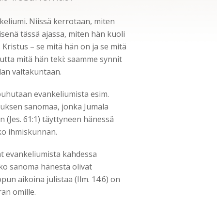
keliumi. Niissä kerrotaan, miten
misenä tässä ajassa, miten hän kuoli
 Kristus – se mitä hän on ja se mitä
utta mitä hän teki: saamme synnit
an valtakuntaan.
uhutaan evankeliumista esim.
lastuksen sanomaa, jonka Jumala
n (Jes. 61:1) täyttyneen hänessä
oko ihmiskunnan.
t evankeliumista kahdessa
ko sanoma hänestä olivat
pun aikoina julistaa (Ilm. 14:6) on
an omille.