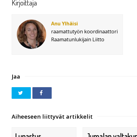
Kirjoittaja
Anu Ylhäisi
raamattutyön koordinaattori
Raamatunlukijain Liitto
Jaa
Aiheeseen liittyvät artikkelit
Lunastus
Jumalan valtaku