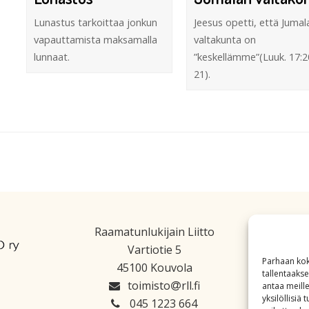
Lunastus tarkoittaa jonkun
Jeesus opetti, että Jumal
vapauttamista maksamalla
valtakunta on
lunnaat.
”keskellämme”(Luuk. 17:2
21).
Raamatunlukijain Liitto
Vartiotie 5
Parhaan kok
45100 Kouvola
tallentaaks
toimisto
rll.fi
antaa meille
yksilöllisiä
045 1223 664