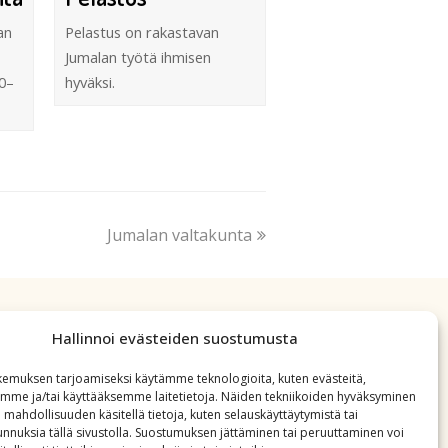
an
Pelastus on rakastavan
Jumalan työtä ihmisen
0–
hyväksi.
Jumalan valtakunta
Hallinnoi evästeiden suostumusta
emuksen tarjoamiseksi käytämme teknologioita, kuten evästeitä,
emme ja/tai käyttääksemme laitetietoja. Näiden tekniikoiden hyväksyminen
 mahdollisuuden käsitellä tietoja, kuten selauskäyttäytymistä tai
 tunnuksia tällä sivustolla. Suostumuksen jättäminen tai peruuttaminen voi