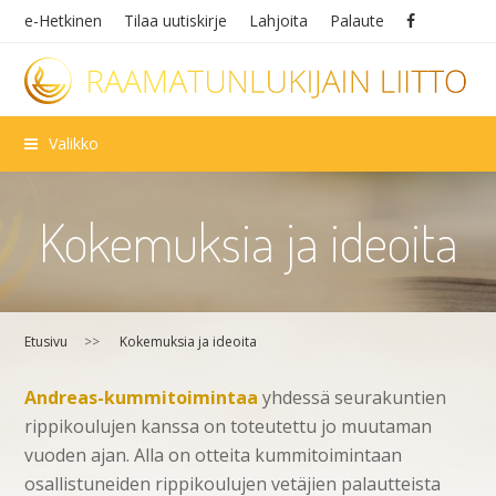
e-Hetkinen
Tilaa uutiskirje
Lahjoita
Palaute
Valikko
Kokemuksia ja ideoita
Etusivu
>>
Kokemuksia ja ideoita
Andreas-kummitoimintaa
yhdessä seurakuntien
rippikoulujen kanssa on toteutettu jo muutaman
vuoden ajan. Alla on otteita kummitoimintaan
osallistuneiden rippikoulujen vetäjien palautteista