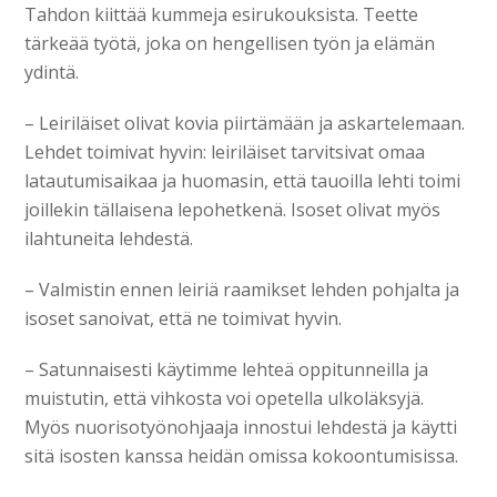
Tahdon kiittää kummeja esirukouksista. Teette
tärkeää työtä, joka on hengellisen työn ja elämän
ydintä.
– Leiriläiset olivat kovia piirtämään ja askartelemaan.
Lehdet toimivat hyvin: leiriläiset tarvitsivat omaa
latautumisaikaa ja huomasin, että tauoilla lehti toimi
joillekin tällaisena lepohetkenä. Isoset olivat myös
ilahtuneita lehdestä.
– Valmistin ennen leiriä raamikset lehden pohjalta ja
isoset sanoivat, että ne toimivat hyvin.
– Satunnaisesti käytimme lehteä oppitunneilla ja
muistutin, että vihkosta voi opetella ulkoläksyjä.
Myös nuorisotyönohjaaja innostui lehdestä ja käytti
sitä isosten kanssa heidän omissa kokoontumisissa.