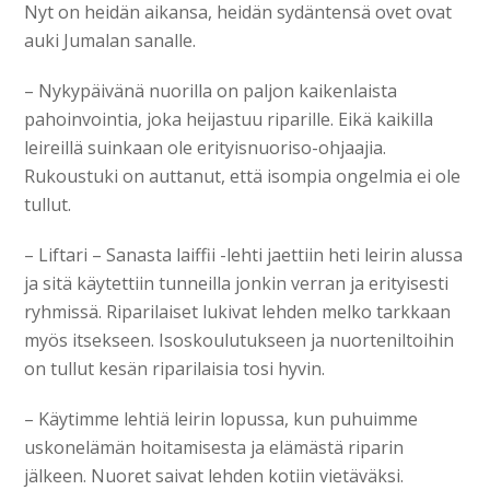
Nyt on heidän aikansa, heidän sydäntensä ovet ovat
auki Jumalan sanalle.
– Nykypäivänä nuorilla on paljon kaikenlaista
pahoinvointia, joka heijastuu riparille. Eikä kaikilla
leireillä suinkaan ole erityisnuoriso-ohjaajia.
Rukoustuki on auttanut, että isompia ongelmia ei ole
tullut.
– Liftari – Sanasta laiffii -lehti jaettiin heti leirin alussa
ja sitä käytettiin tunneilla jonkin verran ja erityisesti
ryhmissä. Riparilaiset lukivat lehden melko tarkkaan
myös itsekseen. Isoskoulutukseen ja nuorteniltoihin
on tullut kesän riparilaisia tosi hyvin.
– Käytimme lehtiä leirin lopussa, kun puhuimme
uskonelämän hoitamisesta ja elämästä riparin
jälkeen. Nuoret saivat lehden kotiin vietäväksi.