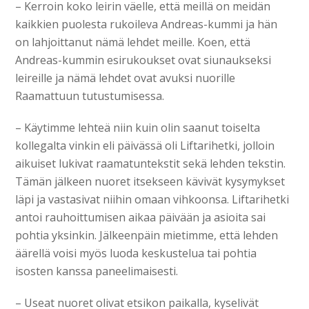
– Kerroin koko leirin väelle, että meillä on meidän
kaikkien puolesta rukoileva Andreas-kummi ja hän
on lahjoittanut nämä lehdet meille. Koen, että
Andreas-kummin esirukoukset ovat siunaukseksi
leireille ja nämä lehdet ovat avuksi nuorille
Raamattuun tutustumisessa.
– Käytimme lehteä niin kuin olin saanut toiselta
kollegalta vinkin eli päivässä oli Liftarihetki, jolloin
aikuiset lukivat raamatuntekstit sekä lehden tekstin.
Tämän jälkeen nuoret itsekseen kävivät kysymykset
läpi ja vastasivat niihin omaan vihkoonsa. Liftarihetki
antoi rauhoittumisen aikaa päivään ja asioita sai
pohtia yksinkin. Jälkeenpäin mietimme, että lehden
äärellä voisi myös luoda keskustelua tai pohtia
isosten kanssa paneelimaisesti.
– Useat nuoret olivat etsikon paikalla, kyselivät