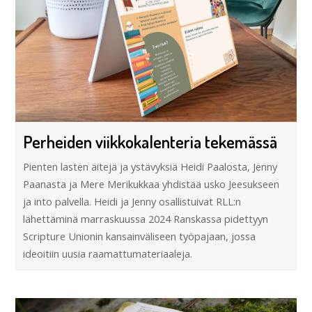
Perheiden viikkokalenteria tekemässä
Pienten lasten äitejä ja ystävyksiä Heidi Paalosta, Jenny
Paanasta ja Mere Merikukkaa yhdistää usko Jeesukseen
ja into palvella. Heidi ja Jenny osallistuivat RLL:n
lähettäminä marraskuussa 2024 Ranskassa pidettyyn
Scripture Unionin kansainväliseen työpajaan, jossa
ideoitiin uusia raamattumateriaaleja.