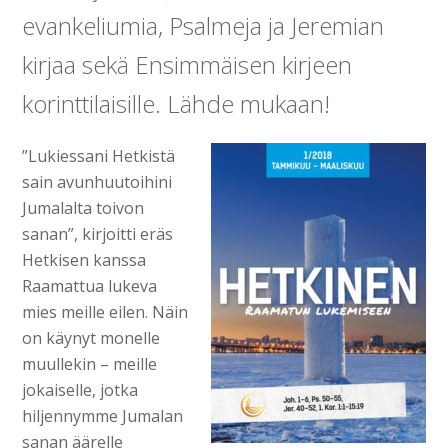
evankeliumia, Psalmeja ja Jeremian
kirjaa sekä Ensimmäisen kirjeen
korinttilaisille. Lähde mukaan!
”Lukiessani Hetkistä
sain avunhuutoihini
Jumalalta toivon
sanan”, kirjoitti eräs
Hetkisen kanssa
Raamattua lukeva
mies meille eilen. Näin
on käynyt monelle
muullekin – meille
jokaiselle, jotka
hiljennymme Jumalan
sanan äärelle