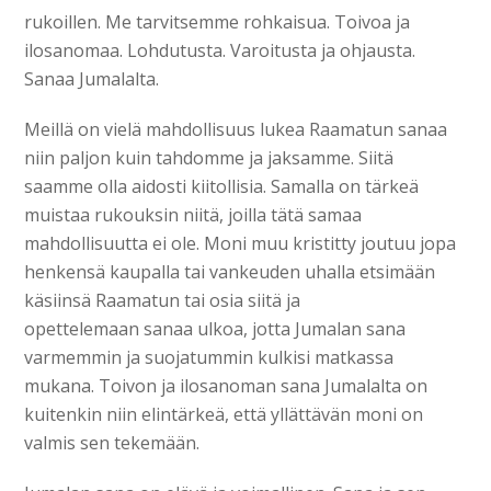
rukoillen. Me tarvitsemme rohkaisua. Toivoa ja
ilosanomaa. Lohdutusta. Varoitusta ja ohjausta.
Sanaa Jumalalta.
Meillä on vielä mahdollisuus lukea Raamatun sanaa
niin paljon kuin tahdomme ja jaksamme. Siitä
saamme olla aidosti kiitollisia. Samalla on tärkeä
muistaa rukouksin niitä, joilla tätä samaa
mahdollisuutta ei ole. Moni muu kristitty joutuu jopa
henkensä kaupalla tai vankeuden uhalla etsimään
käsiinsä Raamatun tai osia siitä ja
opettelemaan sanaa ulkoa, jotta Jumalan sana
varmemmin ja suojatummin kulkisi matkassa
mukana. Toivon ja ilosanoman sana Jumalalta on
kuitenkin niin elintärkeä, että yllättävän moni on
valmis sen tekemään.