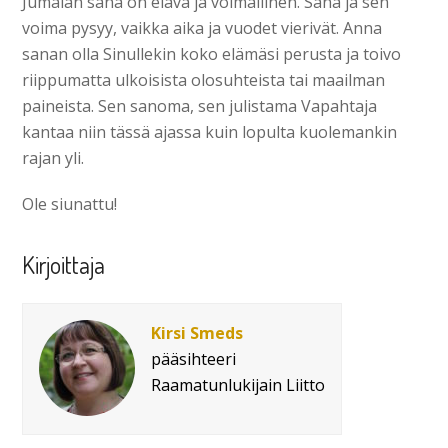
Jumalan sana on elävä ja voimallinen. Sana ja sen
voima pysyy, vaikka aika ja vuodet vierivät. Anna
sanan olla Sinullekin koko elämäsi perusta ja toivo
riippumatta ulkoisista olosuhteista tai maailman
paineista. Sen sanoma, sen julistama Vapahtaja
kantaa niin tässä ajassa kuin lopulta kuolemankin
rajan yli.
Ole siunattu!
Kirjoittaja
Kirsi Smeds
pääsihteeri
Raamatunlukijain Liitto