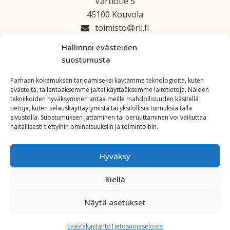
Vartiotie 5
45100 Kouvola
toimisto
rll.fi
045 1223 664
Hallinnoi evästeiden
suostumusta
Parhaan kokemuksen tarjoamiseksi käytämme teknologioita, kuten
evästeitä, tallentaaksemme ja/tai käyttääksemme laitetietoja. Näiden
tekniikoiden hyväksyminen antaa meille mahdollisuuden käsitellä
tietoja, kuten selauskäyttäytymistä tai yksilöllisiä tunnuksia tällä
sivustolla. Suostumuksen jättäminen tai peruuttaminen voi vaikuttaa
haitallisesti tiettyihin ominaisuuksiin ja toimintoihin.
Hyväksy
Kiellä
Copyright: All Rights Reserved. Powered by
WordPress
.
Näytä asetukset
Evästekäytäntö
Tietosuojaseloste