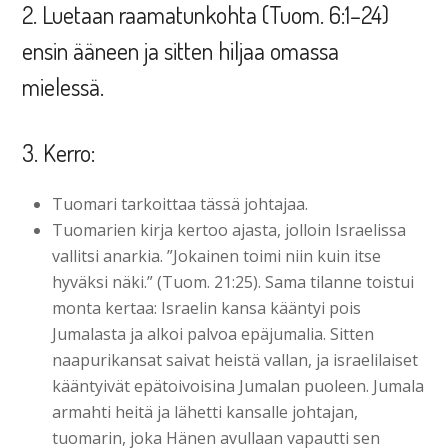
2. Luetaan raamatunkohta (Tuom. 6:1–24)
ensin ääneen ja sitten hiljaa omassa
mielessä.
3. Kerro:
Tuomari tarkoittaa tässä johtajaa.
Tuomarien kirja kertoo ajasta, jolloin Israelissa
vallitsi anarkia. ”Jokainen toimi niin kuin itse
hyväksi näki.” (Tuom. 21:25). Sama tilanne toistui
monta kertaa: Israelin kansa kääntyi pois
Jumalasta ja alkoi palvoa epäjumalia. Sitten
naapurikansat saivat heistä vallan, ja israelilaiset
kääntyivät epätoivoisina Jumalan puoleen. Jumala
armahti heitä ja lähetti kansalle johtajan,
tuomarin, joka Hänen avullaan vapautti sen