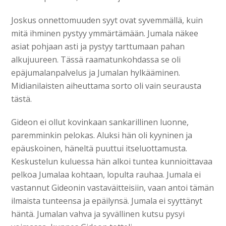
Joskus onnettomuuden syyt ovat syvemmällä, kuin
mitä ihminen pystyy ymmärtämään. Jumala näkee
asiat pohjaan asti ja pystyy tarttumaan pahan
alkujuureen. Tässä raamatunkohdassa se oli
epäjumalanpalvelus ja Jumalan hylkääminen.
Midianilaisten aiheuttama sorto oli vain seurausta
tästä.
Gideon ei ollut kovinkaan sankarillinen luonne,
paremminkin pelokas. Aluksi hän oli kyyninen ja
epäuskoinen, häneltä puuttui itseluottamusta.
Keskustelun kuluessa hän alkoi tuntea kunnioittavaa
pelkoa Jumalaa kohtaan, lopulta rauhaa. Jumala ei
vastannut Gideonin vastaväitteisiin, vaan antoi tämän
ilmaista tunteensa ja epäilynsä. Jumala ei syyttänyt
häntä. Jumalan vahva ja syvällinen kutsu pysyi