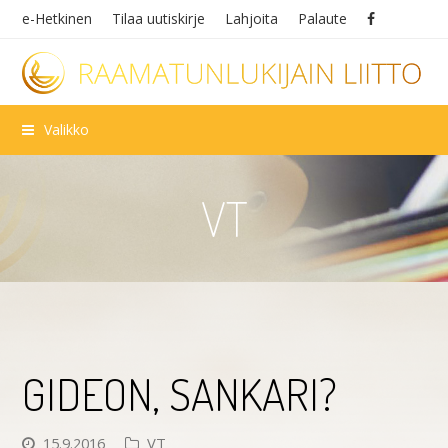
e-Hetkinen
Tilaa uutiskirje
Lahjoita
Palaute
Valikko
VT
GIDEON, SANKARI?
15.9.2016
VT