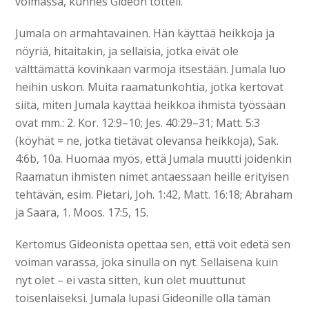
voimassa, kunnes Gideon totteli.
Jumala on armahtavainen. Hän käyttää heikkoja ja
nöyriä, hitaitakin, ja sellaisia, jotka eivät ole
välttämättä kovinkaan varmoja itsestään. Jumala luo
heihin uskon. Muita raamatunkohtia, jotka kertovat
siitä, miten Jumala käyttää heikkoa ihmistä työssään
ovat mm.: 2. Kor. 12:9–10; Jes. 40:29–31; Matt. 5:3
(köyhät = ne, jotka tietävät olevansa heikkoja), Sak.
4:6b, 10a. Huomaa myös, että Jumala muutti joidenkin
Raamatun ihmisten nimet antaessaan heille erityisen
tehtävän, esim. Pietari, Joh. 1:42, Matt. 16:18; Abraham
ja Saara, 1. Moos. 17:5, 15.
Kertomus Gideonista opettaa sen, että voit edetä sen
voiman varassa, joka sinulla on nyt. Sellaisena kuin
nyt olet – ei vasta sitten, kun olet muuttunut
toisenlaiseksi. Jumala lupasi Gideonille olla tämän