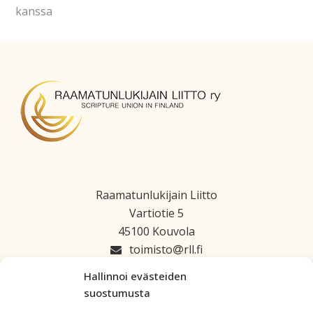
kanssa
Raamatunlukijain Liitto
Vartiotie 5
45100 Kouvola
toimisto
rll.fi
045 1223 664
Hallinnoi evästeiden
suostumusta