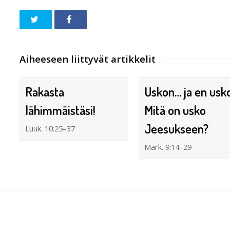
Aiheeseen liittyvät artikkelit
Rakasta
Uskon… ja en usk
lähimmäistäsi!
Mitä on usko
Jeesukseen?
Luuk. 10:25–37
Mark. 9:14–29