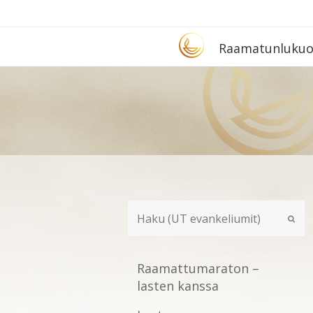
Etusivu
Raa­ma­tun­lu­ku­
Raamattumaraton –
lasten kanssa