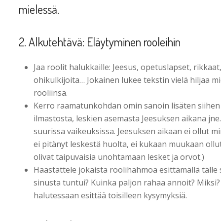
mielessä.
2. Alkutehtävä: Eläytyminen rooleihin
Jaa roolit halukkaille: Jeesus, opetuslapset, rikkaat,
ohikulkijoita… Jokainen lukee tekstin vielä hiljaa 
rooliinsa.
Kerro raamatunkohdan omin sanoin lisäten siihen j
ilmastosta, leskien asemasta Jeesuksen aikana jne. 
suurissa vaikeuksissa. Jeesuksen aikaan ei ollut mi
ei pitänyt leskestä huolta, ei kukaan muukaan ollut
olivat taipuvaisia unohtamaan lesket ja orvot.)
Haastattele jokaista roolihahmoa esittämällä tälle 
sinusta tuntui? Kuinka paljon rahaa annoit? Miksi
halutessaan esittää toisilleen kysymyksiä.