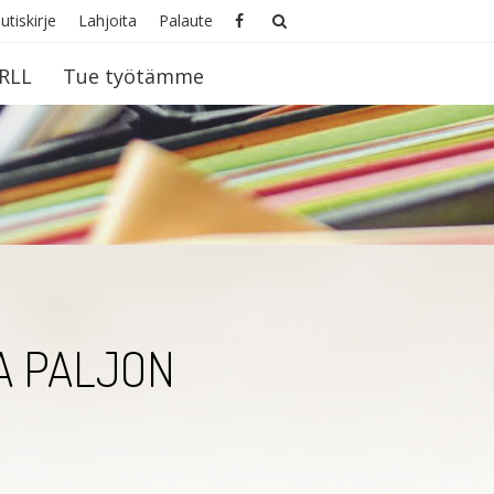
utiskirje
Lahjoita
Palaute
RLL
Tue työtämme
A PALJON