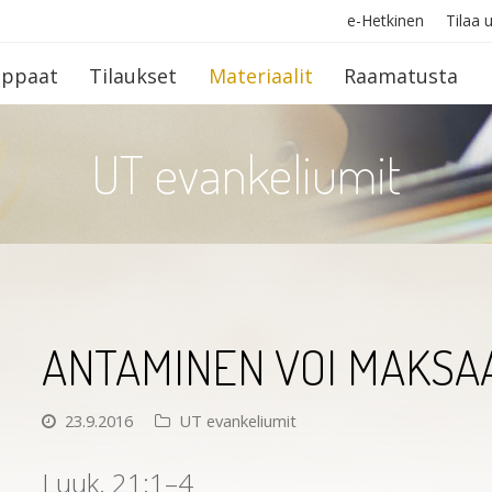
e-Hetkinen
Tilaa u
op­paat
Tilaukset
Materiaalit
Raamatusta
UT evankeliumit
ANTAMINEN VOI MAKSA
23.9.2016
UT evankeliumit
Luuk. 21:1–4