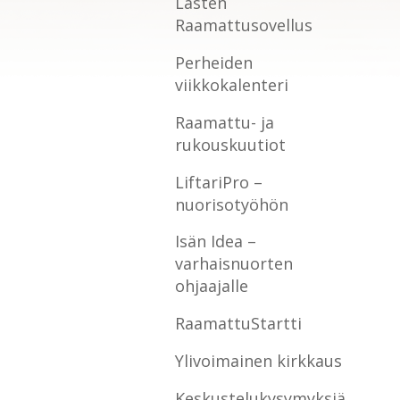
Lasten
Raamattusovellus
Perheiden
viikkokalenteri
Raamattu- ja
rukouskuutiot
LiftariPro –
nuorisotyöhön
Isän Idea –
varhaisnuorten
ohjaajalle
RaamattuStartti
Ylivoimainen kirkkaus
Keskustelukysymyksiä