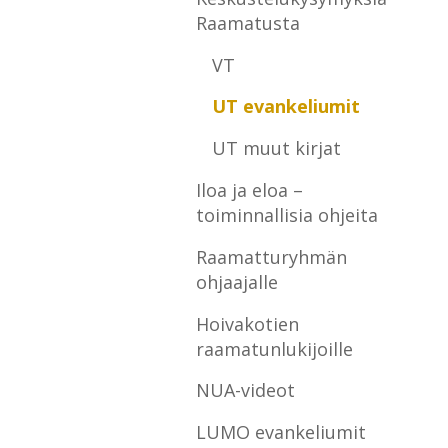
Raamatusta
VT
UT evankeliumit
UT muut kirjat
Iloa ja eloa –
toiminnallisia ohjeita
Raamatturyhmän
ohjaajalle
Hoivakotien
raamatunlukijoille
NUA-videot
LUMO evankeliumit