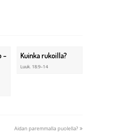
o –
Kuinka rukoilla?
Luuk. 18:9–14
Aidan paremmalla puolella?