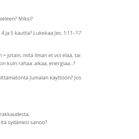
ieleen? Miksi?
 4 ja 5 kautta? Lukekaa Jes. 1:11–17
= jotain, mitä ilman et voi elää, tai
akin kuin rahaa: aikaa, energiaa…?
 välttämätöntä Jumalan käyttöön? Jos
 rakkaudesta,
Mitä sydämesi sanoo?