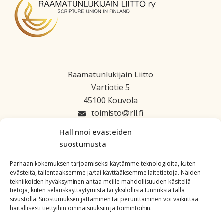
Raamatunlukijain Liitto
Vartiotie 5
45100 Kouvola
toimisto
rll.fi
045 1223 664
Hallinnoi evästeiden
suostumusta
Parhaan kokemuksen tarjoamiseksi käytämme teknologioita, kuten
evästeitä, tallentaaksemme ja/tai käyttääksemme laitetietoja. Näiden
tekniikoiden hyväksyminen antaa meille mahdollisuuden käsitellä
tietoja, kuten selauskäyttäytymistä tai yksilöllisiä tunnuksia tällä
sivustolla. Suostumuksen jättäminen tai peruuttaminen voi vaikuttaa
haitallisesti tiettyihin ominaisuuksiin ja toimintoihin.