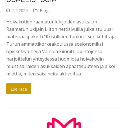
2.2.2024
Blogi
Hoivakotien raamatunlukijoiden avuksi on
Raamatunlukijain Liiton nettisivuilla julkaistu uusi
materiaalipaketti ”Kristillinen tuokio”. Sen kehittäjä,
Turun ammattikorkeakoulussa sosionomiksi
opiskeleva Teija Väinölä kiinnitti opintojensa
harjoittelun yhteydessä huomiota hoivakodin
muistisairaiden asukkaiden apaattisuuteen ja alkoi
miettiä, miten saisi heitä aktivoitua.
Lue lisää