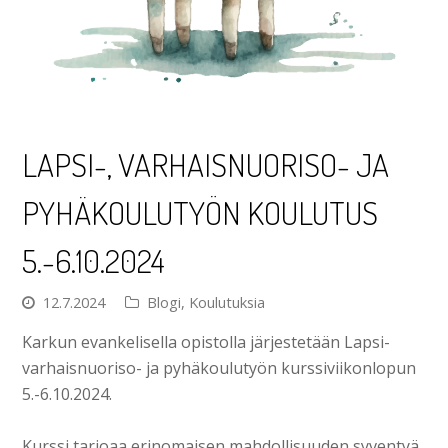
LAPSI-, VARHAISNUORISO- JA
PYHÄKOULUTYÖN KOULUTUS
5.-6.10.2024
12.7.2024
Blogi
,
Koulutuksia
Karkun evankelisella opistolla järjestetään Lapsi-
varhaisnuoriso- ja pyhäkoulutyön kurssiviikonlopun
5.-6.10.2024.
Kurssi tarjoaa erinomaisen mahdollisuuden syventyä