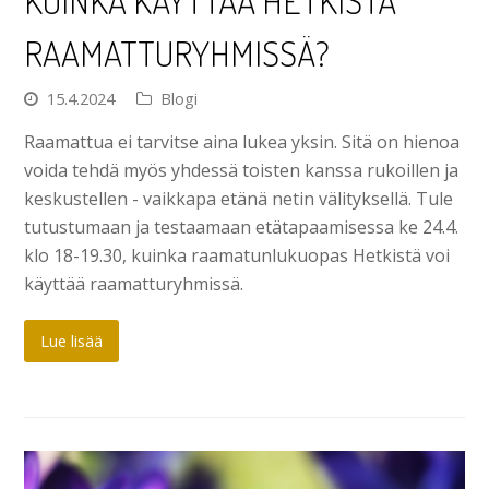
KUINKA KÄYTTÄÄ HETKISTÄ
RAAMATTURYHMISSÄ?
15.4.2024
Blogi
Raamattua ei tarvitse aina lukea yksin. Sitä on hienoa
voida tehdä myös yhdessä toisten kanssa rukoillen ja
keskustellen - vaikkapa etänä netin välityksellä. Tule
tutustumaan ja testaamaan etätapaamisessa ke 24.4.
klo 18-19.30, kuinka raamatunlukuopas Hetkistä voi
käyttää raamatturyhmissä.
Lue lisää