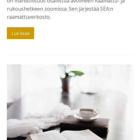
on mahdollisuus osallistua avoimeen Raamattu- ja
rukoushetkeen zoomissa. Sen järjestää SEA:n
raamattuverkosto.
Lue lisää