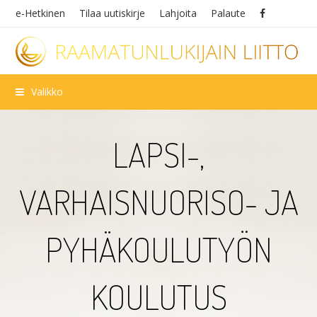
e-Hetkinen
Tilaa uutiskirje
Lahjoita
Palaute
Valikko
LAPSI-,
VARHAISNUORISO- JA
PYHÄKOULUTYÖN
KOULUTUS