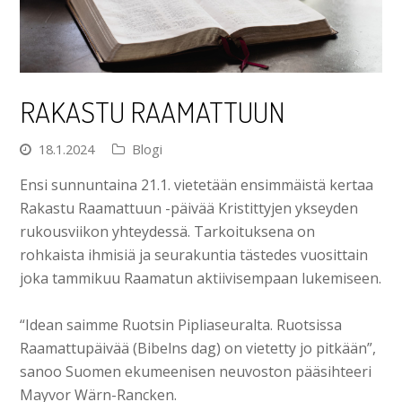
RAKASTU RAAMATTUUN
18.1.2024
Blogi
Ensi sunnuntaina 21.1. vietetään ensimmäistä kertaa
Rakastu Raamattuun -päivää Kristittyjen ykseyden
rukousviikon yhteydessä. Tarkoituksena on
rohkaista ihmisiä ja seurakuntia tästedes vuosittain
joka tammikuu Raamatun aktiivisempaan lukemiseen.
“Idean saimme Ruotsin Pipliaseuralta. Ruotsissa
Raamattupäivää (Bibelns dag) on vietetty jo pitkään”,
sanoo Suomen ekumeenisen neuvoston pääsihteeri
Mayvor Wärn-Rancken.