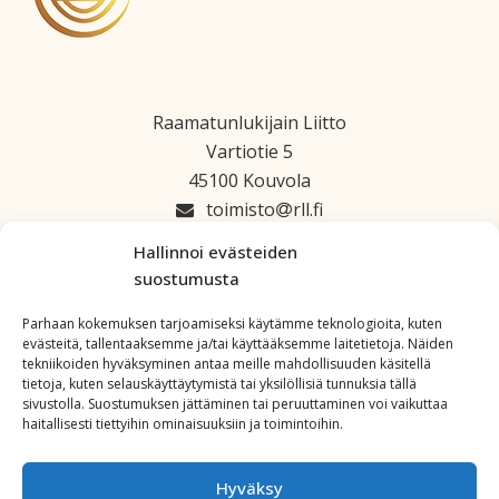
Raamatunlukijain Liitto
Vartiotie 5
45100 Kouvola
toimisto
rll.fi
045 1223 664
Hallinnoi evästeiden
suostumusta
Parhaan kokemuksen tarjoamiseksi käytämme teknologioita, kuten
evästeitä, tallentaaksemme ja/tai käyttääksemme laitetietoja. Näiden
tekniikoiden hyväksyminen antaa meille mahdollisuuden käsitellä
tietoja, kuten selauskäyttäytymistä tai yksilöllisiä tunnuksia tällä
sivustolla. Suostumuksen jättäminen tai peruuttaminen voi vaikuttaa
haitallisesti tiettyihin ominaisuuksiin ja toimintoihin.
Hyväksy