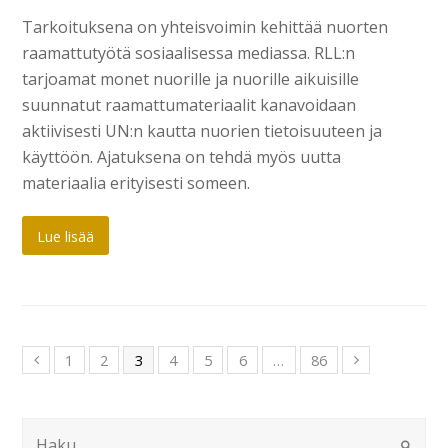
Tarkoituksena on yhteisvoimin kehittää nuorten
raamattutyötä sosiaalisessa mediassa. RLL:n
tarjoamat monet nuorille ja nuorille aikuisille
suunnatut raamattumateriaalit kanavoidaan
aktiivisesti UN:n kautta nuorien tietoisuuteen ja
käyttöön. Ajatuksena on tehdä myös uutta
materiaalia erityisesti someen.
Lue lisää
1
2
3
4
5
6
…
86