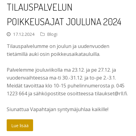
TILAUSPALVELUN
POIKKEUSAJAT JOULUNA 2024
17.12.2024
Blogi
Tilauspalvelumme on joulun ja uudenvuoden
tietämillä auki osin poikkeusaikatauluilla.
Palvelemme jouluviikolla ma 23.12. ja pe 27.12. ja
vuodenvaihteessa ma-ti 30.-31.12. ja to-pe 2.-3.1.
Meidät tavoittaa klo 10-15 puhelinnumerosta p. 045
1223 664 ja sähköpostitse osoitteessa tilaukset@rll.fi.
Siunattua Vapahtajan syntymäjuhlaa kaikille!
Lue lisää