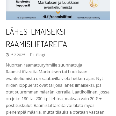
LÄHES ILMAISEKSI
RAAMISLIFTAREITA
5.2.2025
Blogi
Nuorten raamatturyhmille suunnattuja
RaamisLiftareita Markuksen tai Luukkaan
evankeliumista on saatavilla vielä hetken ajan. Nyt
niiden loppuerät ovat tarjolla lähes ilmaiseksi, jos
otat suuremman määrän kerralla. Laatikollinen, jossa
on joko 180 tai 200 kpl lehteä, maksaa vain 20 € +
postituskulut. RaamisLiftareita voi tilata myös
pienempiä määriä, mutta tilauksia otetaan vastaan