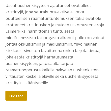
Useat uushenkisyyteen ajautuneet ovat olleet
kristittyjä, jopa seurakunta-aktiiveja, jotka
puutteellisen raamatuntuntemuksen takia eivät ole
erottaneet kristinuskon ja muiden uskomusten eroja.
Esimerkiksi harmittoman tuntuisesta
mindfullnessista tai joogasta alkanut polku on voinut
johtaa okkultismiin ja mediumismiin. Ylivoimainen
kirkkaus -sivuston tavoitteena onkin tarjota tietoa,
joka estää kristittyjä harhautumasta
uushenkisyyteen, ja toisaalta tarjota
raamatunopetusta kaikille nykyajan uushenkisten
virtausten keskellä eläville sekä uushenkisyydestä
kristityiksi kääntyneille.
Lue lisää