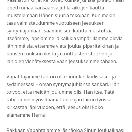
Raamatun kirjat kertovat, kuinka Jumala jo aikoinaan
opetti omaa kansaansa juhla-aikojen kautta
muistelemaan Hänen suuria tekojaan. Kun mekin
taas valmistaudumme vuotuiseen Jeesuksen
syntymäjuhlaan, saamme sen kautta muistuttaa
itseämme, lapsiamme ja kaikkia ympärillämme olevia
lähimmäisiä, ettemme vietä joulua piparitaikinan ja
kuusen tuoksun ilosta ja tonttuisten stoorien ja
lahjojen viehätyksestä vaan Jeesuksemme tähden.
Vapahtajamme tahtoo olla sinunkin kodissasi – ja
sydämessäsi – oman syntymäjuhlansa sankari. Hän
toivoo, että meidän joulumme olisi Hän itse. Tätä
tahdomme myös Raamatunlukijan Liiton työssä
kirkastaa läpi vuoden, että Jeesus olisi koko
elämämme Herra.
Rakkaan Vapahtajamme läsnäoloa Sinun jouluaikaasi