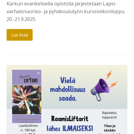
Karkun evankelisella opistolla järjestetään Lapsi-
varhaisnuoriso- ja pyhäkoulutyön kurssiviikonloppu
20.-21.9.2025.
Lue lisää