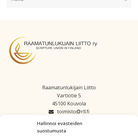
Raamatunlukijain Liitto
Vartiotie 5
45100 Kouvola
toimisto
rll.fi
045 1223 664
Hallinnoi evästeiden
suostumusta