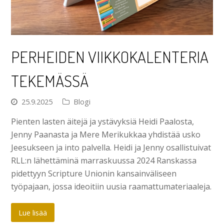
PERHEIDEN VIIKKOKALENTERIA
TEKEMÄSSÄ
25.9.2025
Blogi
Pienten lasten äitejä ja ystävyksiä Heidi Paalosta,
Jenny Paanasta ja Mere Merikukkaa yhdistää usko
Jeesukseen ja into palvella. Heidi ja Jenny osallistuivat
RLL:n lähettäminä marraskuussa 2024 Ranskassa
pidettyyn Scripture Unionin kansainväliseen
työpajaan, jossa ideoitiin uusia raamattumateriaaleja.
Lue lisää