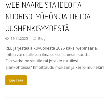
WEBINAAREISTA IDEOITA
NUORISOTYÖHÖN JA TIETOA
UUSHENKISYYDESTÄ
19.11.2025
Blogi
RLL järjestää alkuvuodesta 2026 kaksi webinaaria,
joihin voi osallistua ilmaiseksi Teamsin kautta.
Olisivatko ne sinulle tai jollekin tutullesi
ajankohtaisia? Ilmoittaudu mukaan ja kerro muillekin!
Lue lisää