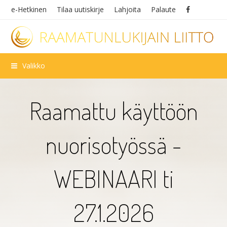
e-Hetkinen
Tilaa uutiskirje
Lahjoita
Palaute
Valikko
Raamattu käyttöön
nuorisotyössä -
WEBINAARI ti
27.1.2026