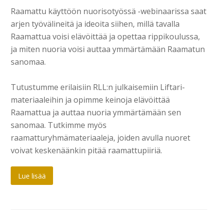
Raamattu käyttöön nuorisotyössä -webinaarissa saat
arjen työvälineitä ja ideoita siihen, millä tavalla
Raamattua voisi elävöittää ja opettaa rippikoulussa,
ja miten nuoria voisi auttaa ymmärtämään Raamatun
sanomaa.
Tutustumme erilaisiin RLL:n julkaisemiin Liftari-
materiaaleihin ja opimme keinoja elävöittää
Raamattua ja auttaa nuoria ymmärtämään sen
sanomaa. Tutkimme myös
raamatturyhmämateriaaleja, joiden avulla nuoret
voivat keskenäänkin pitää raamattupiiriä.
Lue lisää