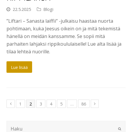
22.5.2025
Blogi
”Liftari – Sanasta laiffii” -julkaisu haastaa nuorta
pohtimaan, kuka Jeesus oikein on ja mitä tekemistä
hänellä on meidän kanssamme. Se sopii mitä
parhaiten lahjaksi rippikoululaiselle! Lue alta lisää ja
tilaa lehteä nuorille.
Lue lisää
1
2
3
4
5
…
86