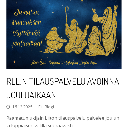
RLL:N TILAUSPALVELU AVOINNA
JOULUAIKAAN
16.12.2025
Blogi
Raamatunlukijain Liiton tilauspalvelu palvelee joulun
ja loppiaisen välillä seuraavasti: