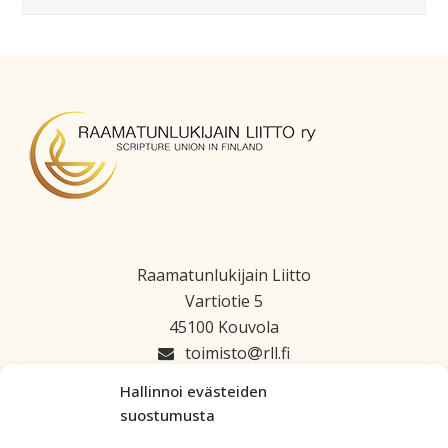
Raamatunlukijain Liitto
Vartiotie 5
45100 Kouvola
toimisto
rll.fi
045 1223 664
Hallinnoi evästeiden
suostumusta