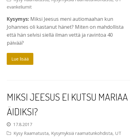
evankeliumit
Kysymys:
Miksi Jeesus meni autiomaahan kun
Johannes oli kastanut hänet? Miten on mahdollista
että hän selvisi siellä ilman vettä ja ravintoa 40
päivää?
Lue lisää
MIKSI JEESUS EI KUTSU MARIAA
ÄIDIKSI?
17.8.2017
Kysy Raamatusta
,
Kysymyksiä raamatunkohdista
,
UT