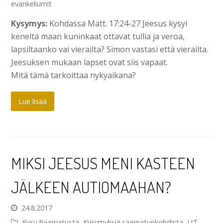
evankeliumit
Kysymys:
Kohdassa Matt. 17:24-27 Jeesus kysyi
keneltä maan kuninkaat ottavat tullia ja veroa,
lapsiltaanko vai vierailta? Simon vastasi että vierailta.
Jeesuksen mukaan lapset ovat siis vapaat.
Mitä tämä tarkoittaa nykyaikana?
Lue lisää
MIKSI JEESUS MENI KASTEEN
JÄLKEEN AUTIOMAAHAN?
24.8.2017
Kysy Raamatusta
,
Kysymyksiä raamatunkohdista
,
UT