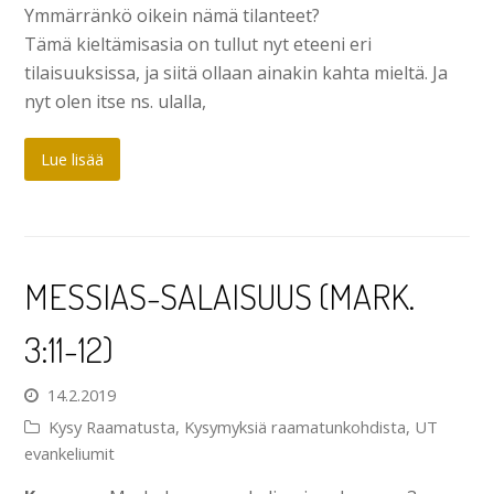
Ymmärränkö oikein nämä tilanteet?
Tämä kieltämisasia on tullut nyt eteeni eri
tilaisuuksissa, ja siitä ollaan ainakin kahta mieltä. Ja
nyt olen itse ns. ulalla,
Lue lisää
MESSIAS-SALAISUUS (MARK.
3:11-12)
14.2.2019
Kysy Raamatusta
,
Kysymyksiä raamatunkohdista
,
UT
evankeliumit