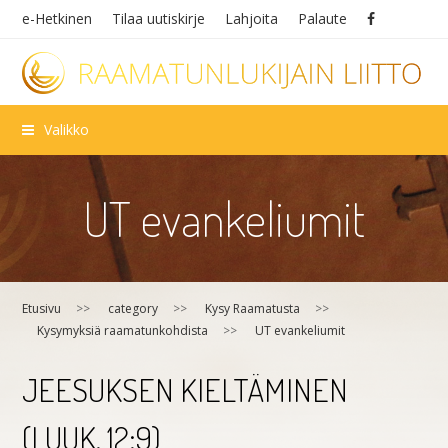
e-Hetkinen
Tilaa uutiskirje
Lahjoita
Palaute
Valikko
UT evankeliumit
Etusivu
>>
category
>>
Kysy Raamatusta
>>
Kysymyksiä raamatunkohdista
>>
UT evankeliumit
JEESUKSEN KIELTÄMINEN
(LUUK. 12:9)