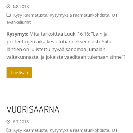
6.8.2018
Kysy Raamatusta
,
Kysymyksiä raamatunkohdista
,
UT
evankeliumit
Kysymys:
Mitä tarkoittaa Luuk. 16:16: ”Lain ja
profeettojen aika kesti Johannekseen asti. Siitä
lähtien on julistettu hyvää sanomaa Jumalan
valtakunnasta, ja jokaista vaaditaan tulemaan sinne”?
Lue lisää
VUORISAARNA
6.7.2018
Kysy Raamatusta
,
Kysymyksiä raamatunkohdista
,
UT