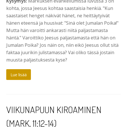
Kysymys:
Markuksen evankeliumissa luvussa 3 on
kohta, jossa Jeesus kohtaa saastaisia henkiä. "Kun
saastaiset henget näkivät hänet, ne heittäytyivät
hänen eteensä ja huusivat: "Sinä olet Jumalan Poika!"
Mutta hän varoitti ankarasti niitä paljastamasta
häntä." Varoittiko Jeesus paljastamasta että hän on
Jumalan Poika? Jos näin on, niin eikö Jeesus ollut sitä
faktaa juurikin julistamassa? Vai oliko tässä jostain
muusta paljastuksesta kyse?
Lue lisää
VIIKUNAPUUN KIROAMINEN
(MARK. 11:12-14)