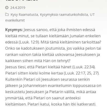
24.4.2019
Kysy Raamatusta
,
Kysymyksiä raamatunkohdista
,
UT
evankeliumit
Kysymys:
Jeesus sanoo, että joka ihmisten edessä
kieltää minut, se tullaan kieltämään Jumalan enkelien
edessä (Luuk. 12:9). Mitä tämä kieltäminen tarkoittaa?
Onko se kadotukseen joutumista, jos vaikka pelon tai
rankan vainon takia kieltää uskovansa Jeesukseen ja
kaikkeen siihen mitä Hän on tehnyt?
Jeesus tiesi, että Pietari kieltää hänet (Luuk. 22:34).
Pietari sitten kielsi kolme kertaa (Luuk. 22:17, 25, 27).
Kuitenkin Pietari oli Jeesuksen seurassa senkin
jälkeen ja Johanneksen evankeliumin loppuosassa on
keskustelu Jeesuksen ja Pietarin välillä, mikä antaa
ymmärtää, että Pietari on saanut anteeksi
kieltämisen. Pietari katui, koska hän itki katkerasti.