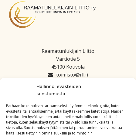
Raamatunlukijain Liitto
Vartiotie 5
45100 Kouvola
toimisto
rll.fi
045 1223 664
Hallinnoi evästeiden
suostumusta
Parhaan kokemuksen tarjoamiseksi käytämme teknologioita, kuten
evästeitä, tallentaaksemme ja/tai käyttääksemme laitetietoja. Näiden
tekniikoiden hyväksyminen antaa meille mahdollisuuden käsitellä
tietoja, kuten selauskäyttäytymistä tai yksilöllisiä tunnuksia tällä
sivustolla. Suostumuksen jättäminen tai peruuttaminen voi vaikuttaa
haitallisesti tiettyihin ominaisuuksiin ja toimintoihin.