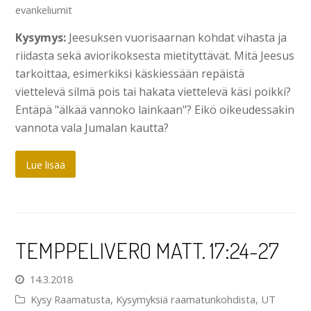
evankeliumit
Kysymys:
Jeesuksen vuorisaarnan kohdat vihasta ja
riidasta sekä aviorikoksesta mietityttävät. Mitä Jeesus
tarkoittaa, esimerkiksi käskiessään repäistä
viettelevä silmä pois tai hakata viettelevä käsi poikki?
Entäpä "älkää vannoko lainkaan"? Eikö oikeudessakin
vannota vala Jumalan kautta?
Lue lisää
TEMPPELIVERO MATT. 17:24-27
14.3.2018
Kysy Raamatusta
,
Kysymyksiä raamatunkohdista
,
UT