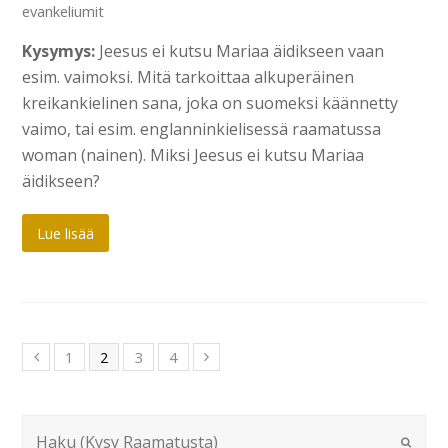
evankeliumit
Kysymys:
Jeesus ei kutsu Mariaa äidikseen vaan
esim. vaimoksi. Mitä tarkoittaa alkuperäinen
kreikankielinen sana, joka on suomeksi käännetty
vaimo, tai esim. englanninkielisessä raamatussa
woman (nainen). Miksi Jeesus ei kutsu Mariaa
äidikseen?
Lue lisää
1
2
3
4