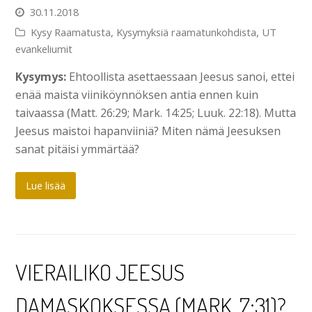
30.11.2018
Kysy Raamatusta
,
Kysymyksiä raamatunkohdista
,
UT
evankeliumit
Kysymys:
Ehtoollista asettaessaan Jeesus sanoi, ettei
enää maista viiniköynnöksen antia ennen kuin
taivaassa (Matt. 26:29; Mark. 14:25; Luuk. 22:18). Mutta
Jeesus maistoi hapanviiniä? Miten nämä Jeesuksen
sanat pitäisi ymmärtää?
Lue lisää
VIERAILIKO JEESUS
DAMASKOKSESSA (MARK. 7:31)?