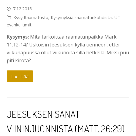
7.12.2018
Kysy Raamatusta
,
Kysymyksiä raamatunkohdista
,
UT
evankeliumit
Kysymys:
Mitä tarkoittaa raamatunpaikka Mark.
11:12-14? Uskoisin Jeesuksen kyllä tienneen, ettei
viikunapuussa ollut viikunoita sillä hetkellä. Miksi puu
piti kirota?
Lue lisää
JEESUKSEN SANAT
VIININJUONNISTA (MATT. 26:29)