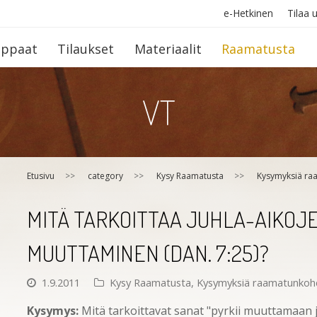
e-Hetkinen
Tilaa u
op­paat
Tilaukset
Materiaalit
Raamatusta
VT
Etusivu
>>
category
>>
Kysy Raamatusta
>>
Kysymyksiä ra
MITÄ TARKOITTAA JUHLA-AIKOJE
MUUTTAMINEN (DAN. 7:25)?
1.9.2011
Kysy Raamatusta
,
Kysymyksiä raamatunkoh
Kysymys:
Mitä tarkoittavat sanat "pyrkii muuttamaan ju