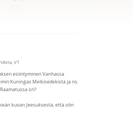
hdista
,
VT
suksen esiintyminen Vanhassa
lemin Kuningas Melkisedekistä ja ns.
a Raamatussa on?
lkeän kuvan Jeesuksesta, että olin