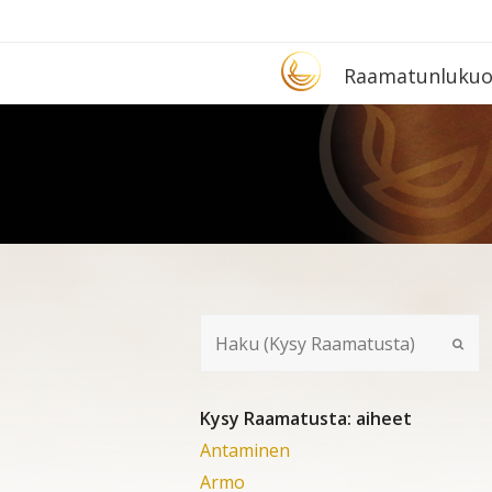
Etusivu
Raa­ma­tun­lu­ku­
Kysy Raamatusta: aiheet
Antaminen
Armo