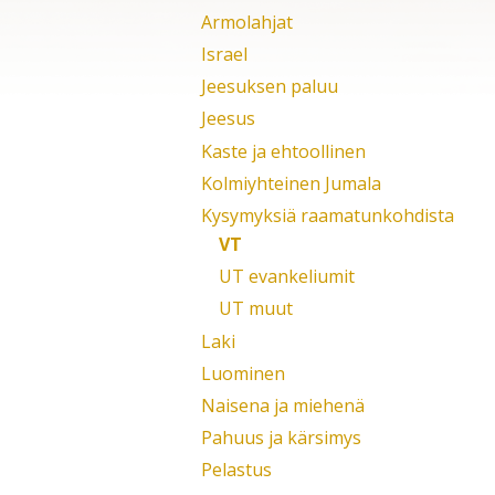
Armolahjat
Israel
Jeesuksen paluu
Jeesus
Kaste ja ehtoollinen
Kolmiyhteinen Jumala
Kysymyksiä raamatunkohdista
VT
UT evankeliumit
UT muut
Laki
Luominen
Naisena ja miehenä
Pahuus ja kärsimys
Pelastus