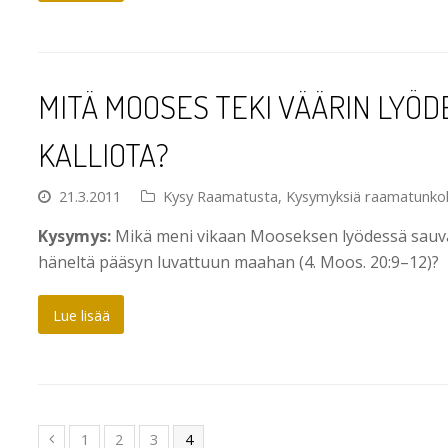
MITÄ MOOSES TEKI VÄÄRIN LYÖ
KALLIOTA?
21.3.2011
Kysy Raamatusta
,
Kysymyksiä raamatunko
Kysymys:
Mikä meni vikaan Mooseksen lyödessä sauvall
häneltä pääsyn luvattuun maahan (4. Moos. 20:9–12)?
Lue lisää
1
2
3
4