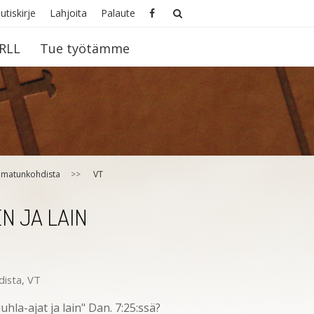
utiskirje
Lahjoita
Palaute
RLL
Tue työtämme
amatunkohdista
>>
VT
N JA LAIN
dista
,
VT
hla-ajat ja lain" Dan. 7:25:ssä?