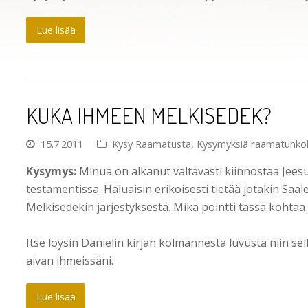
Lue lisää
KUKA IHMEEN MELKISEDEK?
15.7.2011
Kysy Raamatusta
,
Kysymyksiä raamatunko
Kysymys:
Minua on alkanut valtavasti kiinnostaa Jee
testamentissa. Haluaisin erikoisesti tietää jotakin Saa
Melkisedekin järjestyksestä. Mikä pointti tässä kohta
Itse löysin Danielin kirjan kolmannesta luvusta niin se
aivan ihmeissäni.
Lue lisää