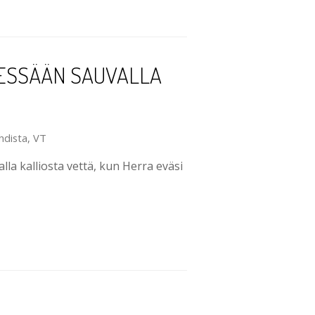
DESSÄÄN SAUVALLA
hdista
,
VT
a kalliosta vettä, kun Herra eväsi