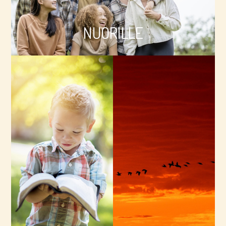
Liftari – Sanasta laiffii, NUA, RaamattuStartti,
LUMO, Iloa ja eloa, Keskustelukysymyksiä…
NUORILLE
Lap­sil­le
Ryh­mil­le
Raamattumaraton,
RaamattuStartin
Lasten
ryhmämateriaali,
Raamattusovellus,
Keskustelukysymyksiä,
Raamattu- ja
Iloa ja eloa, Isän Idea,
rukouskuutiot, Isän
Hetkinen
Idea…
raamatturyhmille…