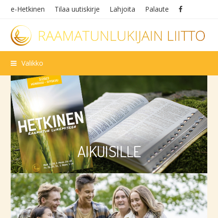
e-Hetkinen
Tilaa uutiskirje
Lahjoita
Palaute
Valikko
Aikuisille
Hetkinen, Kysy Raamatusta, RaamattuStartti, Iloa
ja eloa, Keskustelukysymyksiä ja paljon muuta…
AIKUISILLE
Nuorille