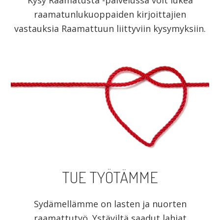
Kysy Raamatusta -palvelussa voit lukea
raamatunlukuoppaiden kirjoittajien
vastauksia Raamattuun liittyviin kysymyksiin.
TUE TYÖTÄMME
Sydämellämme on lasten ja nuorten
raamattutyö. Ystäviltä saadut lahjat