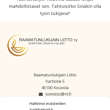
mahdollistavat sen.
Tahtoisitko Sinäkin olla
työn tukijana?
Raamatunlukijain Liitto
Vartiotie 5
45100 Kouvola
toimisto
rll.fi
045 1223 664
Hallinnoi evästeiden
suostumusta