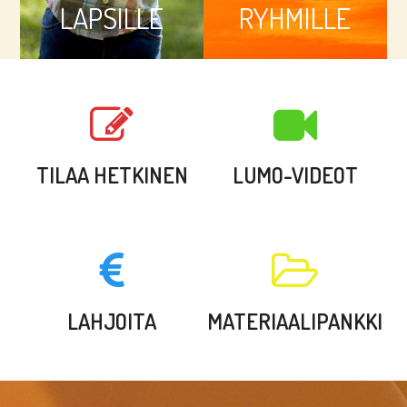
LAP­SIL­LE
RYH­MIL­LE
TILAA HETKINEN
LUMO-VIDEOT
LAHJOITA
MATERIAALI­PANKKI