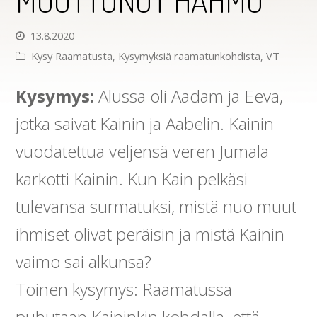
MUUTTUNUT HAHMO
13.8.2020
Kysy Raamatusta
,
Kysymyksiä raamatunkohdista
,
VT
Kysymys:
Alussa oli Aadam ja Eeva,
jotka saivat Kainin ja Aabelin. Kainin
vuodatettua veljensä veren Jumala
karkotti Kainin. Kun Kain pelkäsi
tulevansa surmatuksi, mistä nuo muut
ihmiset olivat peräisin ja mistä Kainin
vaimo sai alkunsa?
Toinen kysymys: Raamatussa
puhutaan Kaininkin kohdalla, että