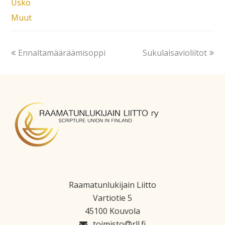
Usko
Muut
Ennaltamääräämisoppi
Sukulaisavioliitot
Raamatunlukijain Liitto
Vartiotie 5
45100 Kouvola
toimisto
rll.fi