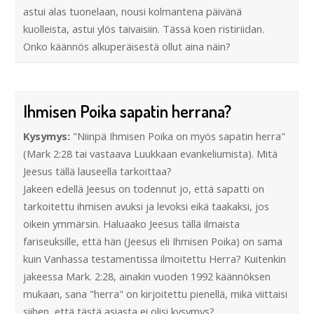
astui alas tuonelaan, nousi kolmantena päivänä
kuolleista, astui ylös taivaisiin. Tässä koen ristiriidan.
Onko käännös alkuperäisestä ollut aina näin?
Ihmisen Poika sapatin herrana?
Kysymys:
"Niinpä Ihmisen Poika on myös sapatin herra"
(Mark 2:28 tai vastaava Luukkaan evankeliumista). Mitä
Jeesus tällä lauseella tarkoittaa?
Jakeen edellä Jeesus on todennut jo, että sapatti on
tarkoitettu ihmisen avuksi ja levoksi eikä taakaksi, jos
oikein ymmärsin. Haluaako Jeesus tällä ilmaista
fariseuksille, että hän (Jeesus eli Ihmisen Poika) on sama
kuin Vanhassa testamentissa ilmoitettu Herra? Kuitenkin
jakeessa Mark. 2:28, ainakin vuoden 1992 käännöksen
mukaan, sana "herra" on kirjoitettu pienellä, mikä viittaisi
siihen, että tästä asiasta ei olisi kysymys?