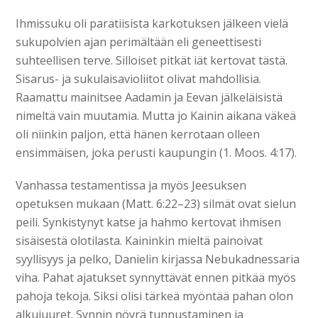
Ihmissuku oli paratiisista karkotuksen jälkeen vielä
sukupolvien ajan perimältään eli geneettisesti
suhteellisen terve. Silloiset pitkät iät kertovat tästä.
Sisarus- ja sukulaisavioliitot olivat mahdollisia.
Raamattu mainitsee Aadamin ja Eevan jälkeläisistä
nimeltä vain muutamia. Mutta jo Kainin aikana väkeä
oli niinkin paljon, että hänen kerrotaan olleen
ensimmäisen, joka perusti kaupungin (1. Moos. 4:17).
Vanhassa testamentissa ja myös Jeesuksen
opetuksen mukaan (Matt. 6:22–23) silmät ovat sielun
peili. Synkistynyt katse ja hahmo kertovat ihmisen
sisäisestä olotilasta. Kaininkin mieltä painoivat
syyllisyys ja pelko, Danielin kirjassa Nebukadnessaria
viha. Pahat ajatukset synnyttävät ennen pitkää myös
pahoja tekoja. Siksi olisi tärkeä myöntää pahan olon
alkujuuret. Synnin nöyrä tunnustaminen ja