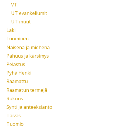
VT
UT evankeliumit
UT muut
Laki
Luominen
Naisena ja miehenä
Pahuus ja kärsimys
Pelastus
Pyhä Henki
Raamattu
Raamatun termejä
Rukous
Synti ja anteeksianto
Taivas
Tuomio