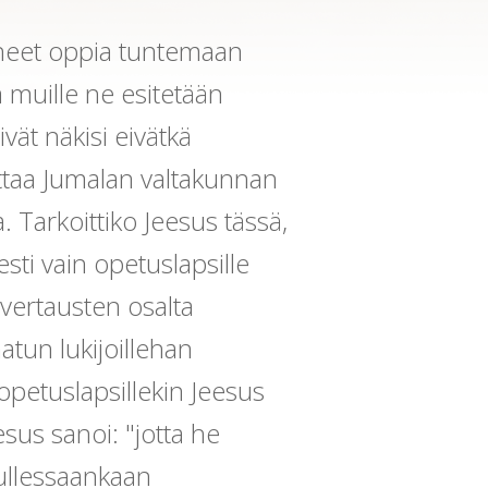
aneet oppia tuntemaan
 muille ne esitetään
vät näkisi eivätkä
ittaa Jumalan valtakunnan
a. Tarkoittiko Jeesus tässä,
sti vain opetuslapsille
vertausten osalta
tun lukijoillehan
 opetuslapsillekin Jeesus
esus sanoi: "jotta he
ullessaankaan