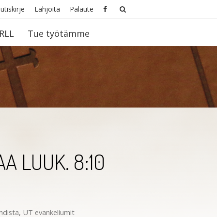
utiskirje
Lahjoita
Palaute
RLL
Tue työtämme
A LUUK. 8:10
hdista
,
UT evankeliumit