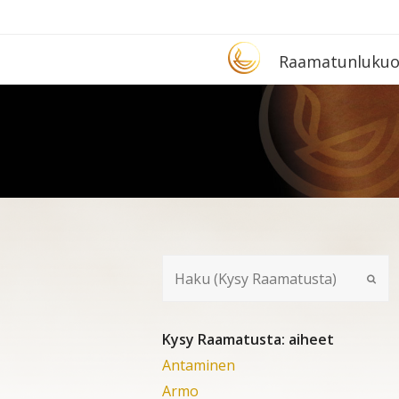
Etusivu
Raa­ma­tun­lu­ku­
Kysy Raamatusta: aiheet
Antaminen
Armo