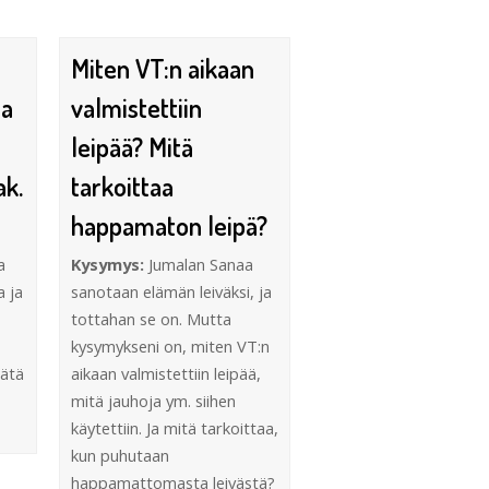
Miten VT:n aikaan
ja
valmistettiin
leipää? Mitä
k.
tarkoittaa
happamaton leipä?
a
Kysymys:
Jumalan Sanaa
 ja
sanotaan elämän leiväksi, ja
tottahan se on. Mutta
kysymykseni on, miten VT:n
tätä
aikaan valmistettiin leipää,
mitä jauhoja ym. siihen
käytettiin. Ja mitä tarkoittaa,
kun puhutaan
happamattomasta leivästä?