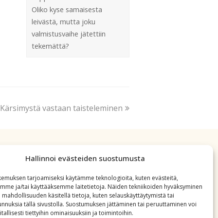
Oliko kyse samaisesta
leivästä, mutta joku
valmistusvaihe jätettiin
tekemättä?
Kärsimystä vastaan taisteleminen
Hallinnoi evästeiden suostumusta
emuksen tarjoamiseksi käytämme teknologioita, kuten evästeitä,
emme ja/tai käyttääksemme laitetietoja. Näiden tekniikoiden hyväksyminen
 mahdollisuuden käsitellä tietoja, kuten selauskäyttäytymistä tai
 tunnuksia tällä sivustolla. Suostumuksen jättäminen tai peruuttaminen voi
tallisesti tiettyihin ominaisuuksiin ja toimintoihin.