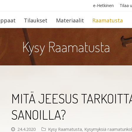
e-Hetkinen
Tilaa u
op­paat
Tilaukset
Materiaalit
Raamatusta
Kysy Raamatusta
MITÄ JEESUS TARKOITTA
SANOILLA?
24.4.2020
Kysy Raamatusta
,
Kysymyksiä raamatunko