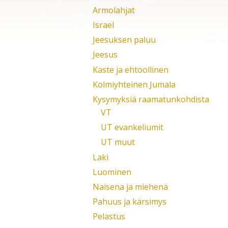
Armolahjat
Israel
Jeesuksen paluu
Jeesus
Kaste ja ehtoollinen
Kolmiyhteinen Jumala
Kysymyksiä raamatunkohdista
VT
UT evankeliumit
UT muut
Laki
Luominen
Naisena ja miehenä
Pahuus ja kärsimys
Pelastus