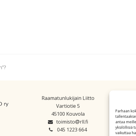
n”?
Raamatunlukijain Liitto
Vartiotie 5
Parhaan kok
45100 Kouvola
tallentaaks
toimisto
rll.fi
antaa meille
yksilöllisiä
045 1223 664
vaikuttaa hai