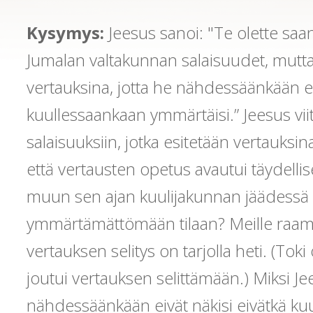
Kysymys:
Jeesus sanoi: "Te olette sa
Jumalan valtakunnan salaisuudet, mutta
vertauksina, jotta he nähdessäänkään ei
kuullessaankaan ymmärtäisi.” Jeesus vi
salaisuuksiin, jotka esitetään vertauksin
että vertausten opetus avautui täydellise
muun sen ajan kuulijakunnan jäädessä 
ymmärtämättömään tilaan? Meille raama
vertauksen selitys on tarjolla heti. (Toki
joutui vertauksen selittämään.) Miksi Je
nähdessäänkään eivät näkisi eivätkä ku