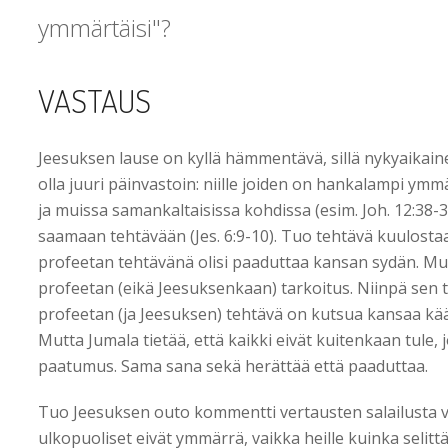
ymmärtäisi"?
VASTAUS
Jeesuksen lause on kyllä hämmentävä, sillä nykyaikainen l
olla juuri päinvastoin: niille joiden on hankalampi ymm
ja muissa samankaltaisissa kohdissa (esim. Joh. 12:38-3
saamaan tehtävään (Jes. 6:9-10). Tuo tehtävä kuulostaa
profeetan tehtävänä olisi paaduttaa kansan sydän. Mut
profeetan (eikä Jeesuksenkaan) tarkoitus. Niinpä sen tä
profeetan (ja Jeesuksen) tehtävä on kutsua kansaa k
Mutta Jumala tietää, että kaikki eivät kuitenkaan tule,
paatumus. Sama sana sekä herättää että paaduttaa.
Tuo Jeesuksen outo kommentti vertausten salailusta voi 
ulkopuoliset eivät ymmärrä, vaikka heille kuinka selitt