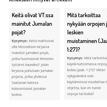
Keitä olivat VT:ssa
Mitä tarkoittaa
mainitut Jumalan
nykyään orpojen 
pojat?
leskien
muistaminen (Jaa
Kysymys:
Keitä mahtoivat
olla Mooseksen kirjassa
1:27)?
mainitut jumalien pojat,
Kysymys:
Mitä tarkoitta
jotka huomasivat ihmisten
käydä katsomassa orpoja
tyttäret kauniiksi? Jobin
leskiä (Jaak. 1:27)? Miten
kirjassa puhutaan Jumalan
nykypäivänä voin
pojista, jotka yhdessä
käytännössä noudattaa 
Saatanan kanssa
ohjetta, kun en tunne
kokoontuivat Jumalan
orpoja tai leskiä?
luokse.