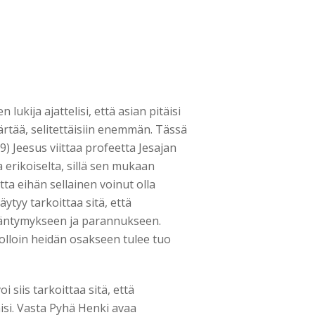
ukija ajattelisi, että asian pitäisi
ärtää, selitettäisiin enemmän. Tässä
9) Jeesus viittaa profeetta Jesajan
 erikoiselta, sillä sen mukaan
ta eihän sellainen voinut olla
ytyy tarkoittaa sitä, että
ääntymykseen ja parannukseen.
 jolloin heidän osakseen tulee tuo
siis tarkoittaa sitä, että
äisi. Vasta Pyhä Henki avaa