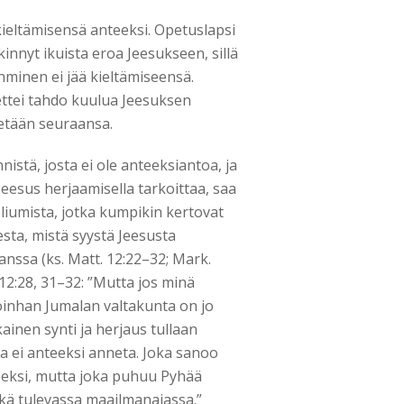
i kieltämisensä anteeksi. Opetuslapsi
kinnyt ikuista eroa Jeesukseen, sillä
hminen ei jää kieltämiseensä.
ettei tahdo kuulua Jeesuksen
 ketään seuraansa.
istä, josta ei ole anteeksiantoa, ja
Jeesus herjaamisella tarkoittaa, saa
umista, jotka kumpikin kertovat
sta, mistä syystä Jeesusta
anssa (ks. Matt. 12:22–32; Mark.
12:28, 31–32: ”Mutta jos minä
oinhan Jumalan valtakunta on jo
kainen synti ja herjaus tullaan
a ei anteeksi anneta. Joka sanoo
eeksi, mutta joka puhuu Pyhää
ikä tulevassa maailmanajassa.”