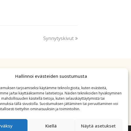
Synnytyskivut
Hallinnoi evästeiden suostumusta
emuksen tarjoamiseksi käytämme teknologioita, kuten evästeitä,
emme ja/tai käyttääksemme laitetietoja. Näiden tekniikoiden hyväksyminen
 mahdollisuuden käsitellä tietoja, kuten selauskäyttäytymistä tai
 tunnuksia tällä sivustolla. Suostumuksen jättäminen tai peruuttaminen voi
tallisesti tiettyihin ominaisuuksiin ja toimintoihin.
yväksy
Kiellä
Näytä asetukset