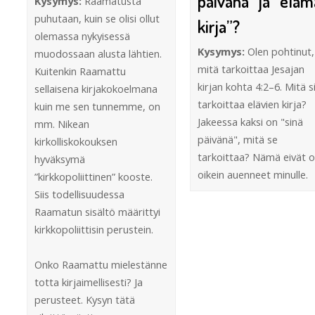
päivänä” ja ”elä
Kysymys:
Raamatusta
puhutaan, kuin se olisi ollut
kirja”?
olemassa nykyisessä
Kysymys:
Olen pohtinut,
muodossaan alusta lähtien.
mitä tarkoittaa Jesajan
Kuitenkin Raamattu
kirjan kohta 4:2–6. Mitä s
sellaisena kirjakokoelmana
tarkoittaa elävien kirja?
kuin me sen tunnemme, on
Jakeessa kaksi on "sinä
mm. Nikean
päivänä", mitä se
kirkolliskokouksen
tarkoittaa? Nämä eivät o
hyväksymä
oikein auenneet minulle.
”kirkkopoliittinen” kooste.
Siis todellisuudessa
Raamatun sisältö määrittyi
kirkkopoliittisin perustein.
Onko Raamattu mielestänne
totta kirjaimellisesti? Ja
perusteet. Kysyn tätä