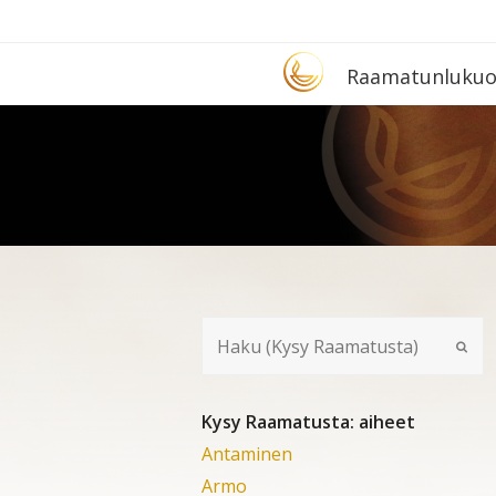
Etusivu
Raa­ma­tun­lu­ku­
Kysy Raamatusta: aiheet
Antaminen
Armo