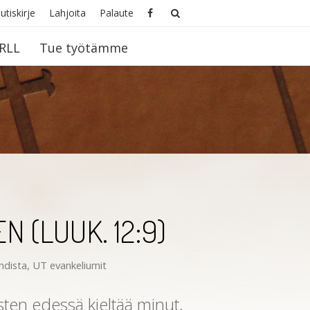
utiskirje
Lahjoita
Palaute
RLL
Tue työtämme
 (LUUK. 12:9)
hdista
,
UT evankeliumit
sten edessä kieltää minut,