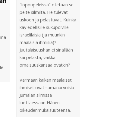
män
"loppupeleissä" otetaan se
peite silmiltä. He tulevat
uskoon ja pelastuvat. Kuinka
käy edellisille sukupolville
israelilaisia (ja muunkin
iinä
maalaisia ihmisiä)?
Juutalaisuushan ei sinällään
kai pelasta, vaikka
omaisuuskansaa ovatkin?
le
Varmaan kaiken maalaiset
ihmiset ovat samanarvoisia
Jumalan silmissä
luottaessaan Hänen
oikeudenmukaisuuteensa.