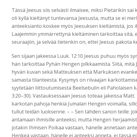
Tässä Jeesus siis selvästi ilmaisee, miksi Pietarikin sa
oli kyllä kieltänyt tuntevansa Jeesusta, mutta se ei mer
anteeksianto koskee myös Jeesuksen kieltämistä, jos i
Laajemmin ymmärrettynä kieltäminen tarkoittaa sitä, 
seuraajiin, ja selvää tietenkin on, ettei Jeesus pakota
Sen sijaan jakeessa Luuk. 12:10 Jeesus puhuu myös synn
hän tarkoittaa Pyhän Hengen pilkkaamista. Siitä, mitä 
hyvän kuvan sekä Matteuksen että Markuksen evankeli
samasta tilanteesta. Kysymys on riivaajan karkottamise
syytetään liittoutumisesta Beelsebulin eli Paholaisen k
3:20–30). Vastauksessaan Jeesus toteaa jakeissa Matt. 
karkotan pahoja henkiä Jumalan Hengen voimalla, sill
tullut teidän luoksenne. – – Sen tähden sanon teille: jo
antamaan ihmisille anteeksi, mutta Hengen herjaamist
jotakin Ihmisen Poikaa vastaan, hänelle annetaan ant
Henkeä vastaan, hänelle ei anteeksi anneta, ei tässä e