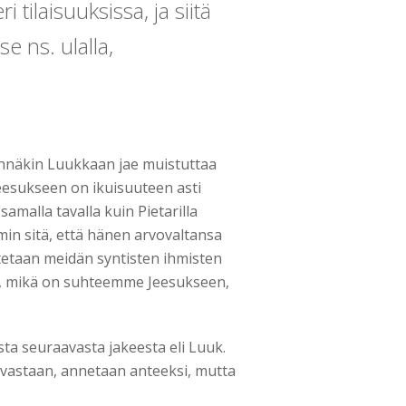
 tilaisuuksissa, ja siitä
se ns. ulalla,
nnäkin Luukkaan jae muistuttaa
eesukseen on ikuisuuteen asti
amalla tavalla kuin Pietarilla
in sitä, että hänen arvovaltansa
tetaan meidän syntisten ihmisten
 se, mikä on suhteemme Jeesukseen,
ta seuraavasta jakeesta eli Luuk.
a vastaan, annetaan anteeksi, mutta