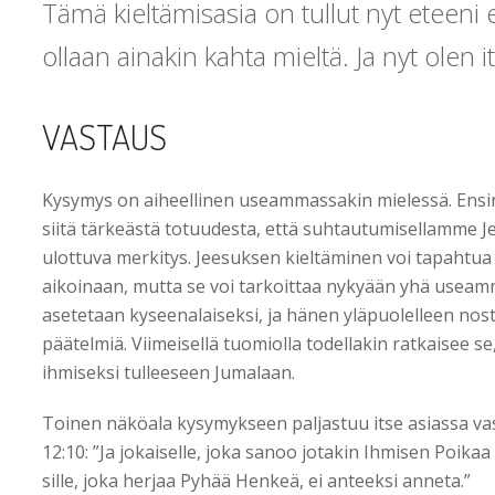
Tämä kieltämisasia on tullut nyt eteeni eri
ollaan ainakin kahta mieltä. Ja nyt olen it
VASTAUS
Kysymys on aiheellinen useammassakin mielessä. Ensi
siitä tärkeästä totuudesta, että suhtautumisellamme J
ulottuva merkitys. Jeesuksen kieltäminen voi tapahtua s
aikoinaan, mutta se voi tarkoittaa nykyään yhä useamm
asetetaan kyseenalaiseksi, ja hänen yläpuolelleen nos
päätelmiä. Viimeisellä tuomiolla todellakin ratkaisee
ihmiseksi tulleeseen Jumalaan.
Toinen näköala kysymykseen paljastuu itse asiassa vas
12:10: ”Ja jokaiselle, joka sanoo jotakin Ihmisen Poika
sille, joka herjaa Pyhää Henkeä, ei anteeksi anneta.”