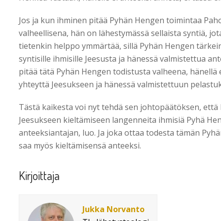
Jos ja kun ihminen pitää Pyhän Hengen toimintaa Pahol
valheellisena, hän on lähestymässä sellaista syntiä, jo
tietenkin helppo ymmärtää, sillä Pyhän Hengen tärkein
syntisille ihmisille Jeesusta ja hänessä valmistettua a
pitää tätä Pyhän Hengen todistusta valheena, hänellä ei
yhteyttä Jeesukseen ja hänessä valmistettuun pelastu
Tästä kaikesta voi nyt tehdä sen johtopäätöksen, että P
Jeesukseen kieltämiseen langenneita ihmisiä Pyhä H
anteeksiantajan, luo. Ja joka ottaa todesta tämän Py
saa myös kieltämisensä anteeksi.
Kirjoittaja
Jukka Norvanto