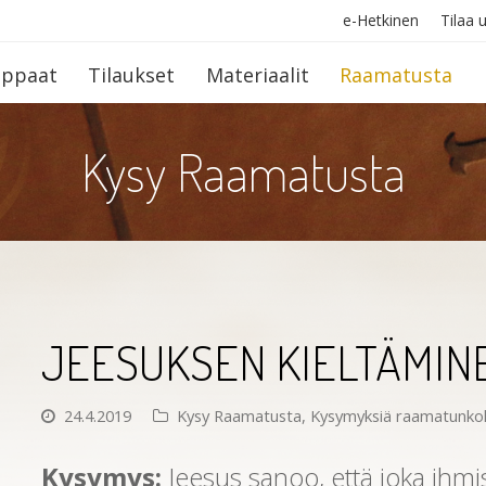
e-Hetkinen
Tilaa u
op­paat
Tilaukset
Materiaalit
Raamatusta
Kysy Raamatusta
JEESUKSEN KIELTÄMINEN
24.4.2019
Kysy Raamatusta
,
Kysymyksiä raamatunko
Kysymys:
Jeesus sanoo, että joka ihmi