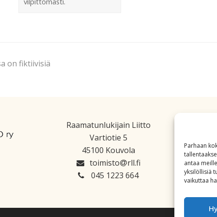
vilpittömästi.
 on fiktiivisiä
Raamatunlukijain Liitto
Vartiotie 5
Parhaan kok
45100 Kouvola
tallentaaks
toimisto
rll.fi
antaa meille
yksilöllisiä
045 1223 664
vaikuttaa hai
H