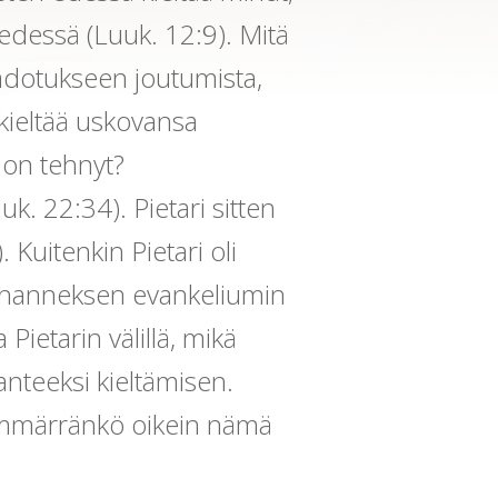
edessä (Luuk. 12:9). Mitä
adotukseen joutumista,
 kieltää uskovansa
 on tehnyt?
uuk. 22:34). Pietari sitten
 Kuitenkin Pietari oli
Johanneksen evankeliumin
ietarin välillä, mikä
anteeksi kieltämisen.
. Ymmärränkö oikein nämä