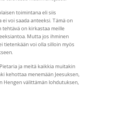
aisen toimintana eli siis
ta ei voi saada anteeksi. Tämä on
 tehtävä on kirkastaa meille
nteeksiantoa. Mutta jos ihminen
 tietenkään voi olla silloin myös
kseen.
ietaria ja meitä kaikkia muitakin
enki kehottaa menemään Jeesuksen,
hän Hengen välittämän lohdutuksen,