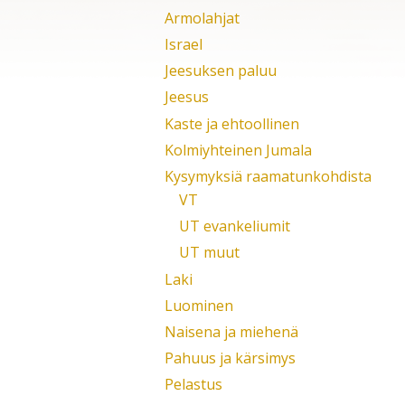
Armolahjat
Israel
Jeesuksen paluu
Jeesus
Kaste ja ehtoollinen
Kolmiyhteinen Jumala
Kysymyksiä raamatunkohdista
VT
UT evankeliumit
UT muut
Laki
Luominen
Naisena ja miehenä
Pahuus ja kärsimys
Pelastus