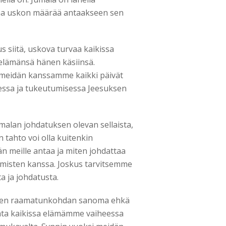
taa uskon määrää antaakseen sen
 siitä, uskova turvaa kaikissa
 elämänsä hänen käsiinsä.
 meidän kanssamme kaikki päivät
essa ja tukeutumisessa Jeesuksen
alan johdatuksen olevan sellaista,
tahto voi olla kuitenkin
än meille antaa ja miten johdattaa
umisten kanssa. Joskus tarvitsemme
 ja johdatusta.
isen raamatunkohdan sanoma ehkä
vata kaikissa elämämme vaiheessa