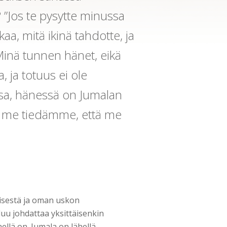
 ”Jos te pysytte minussa
aa, mitä ikinä tahdotte, ja
 Minä tunnen hänet, eikä
, ja totuus ei ole
sa, hänessä on Jumalan
iitä me tiedämme, että me
isestä ja oman uskon
uu johdattaa yksittäisenkin
llä on. Jumala on lähellä