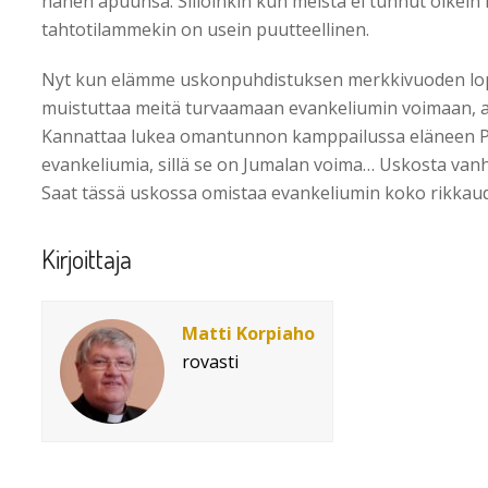
hänen apuunsa. Silloinkin kun meistä ei tunnut oikein
tahtotilammekin on usein puutteellinen.
Nyt kun elämme uskonpuhdistuksen merkkivuoden lopp
muistuttaa meitä turvaamaan evankeliumin voimaan, 
Kannattaa lukea omantunnon kamppailussa eläneen Pa
evankeliumia, sillä se on Jumalan voima… Uskosta vanh
Saat tässä uskossa omistaa evankeliumin koko rikkau
Kirjoittaja
Matti Korpiaho
rovasti