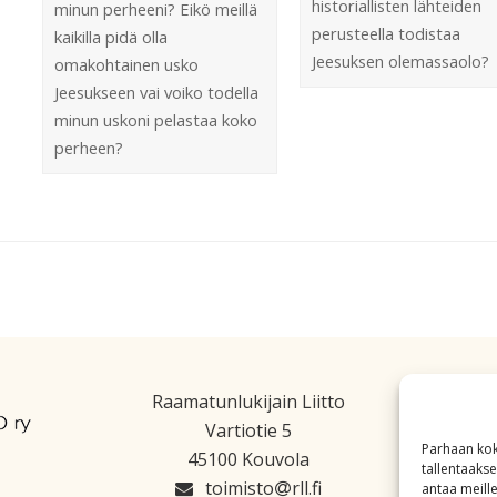
historiallisten lähteiden
minun perheeni? Eikö meillä
perusteella todistaa
kaikilla pidä olla
Jeesuksen olemassaolo?
omakohtainen usko
Jeesukseen vai voiko todella
minun uskoni pelastaa koko
perheen?
Raamatunlukijain Liitto
Vartiotie 5
Parhaan kok
45100 Kouvola
tallentaaks
toimisto
rll.fi
antaa meille