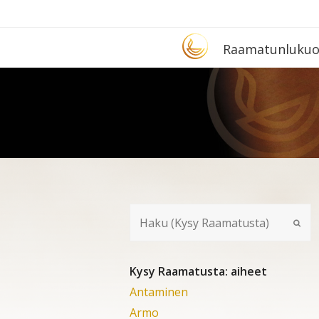
Etusivu
Raa­ma­tun­lu­ku­
Kysy Raamatusta: aiheet
Antaminen
Armo