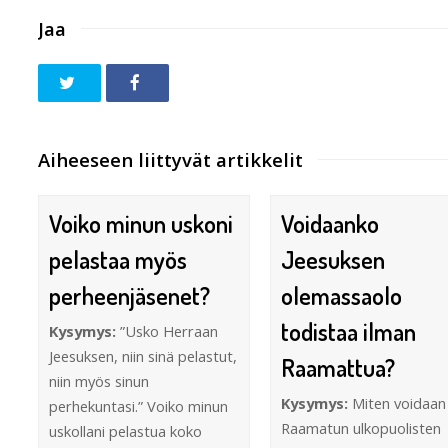
Jaa
Aiheeseen liittyvät artikkelit
Voiko minun uskoni
Voidaanko
pelastaa myös
Jeesuksen
perheenjäsenet?
olemassaolo
todistaa ilman
Kysymys:
”Usko Herraan
Jeesuksen, niin sinä pelastut,
Raamattua?
niin myös sinun
Kysymys:
Miten voidaan
perhekuntasi.” Voiko minun
Raamatun ulkopuolisten
uskollani pelastua koko