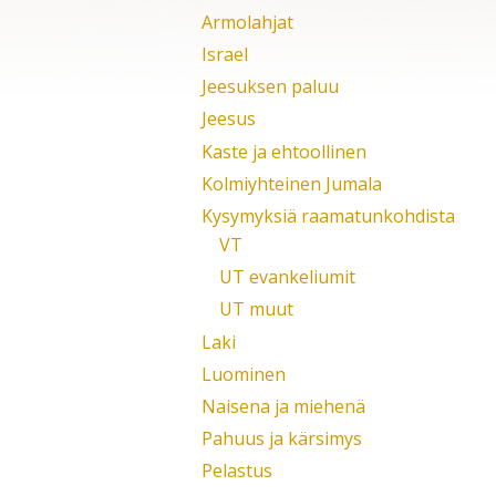
Armolahjat
Israel
Jeesuksen paluu
Jeesus
Kaste ja ehtoollinen
Kolmiyhteinen Jumala
Kysymyksiä raamatunkohdista
VT
UT evankeliumit
UT muut
Laki
Luominen
Naisena ja miehenä
Pahuus ja kärsimys
Pelastus