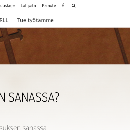
utiskirje
Lahjoita
Palaute
RLL
Tue työtämme
N SANASSA?
esuksen sanassa