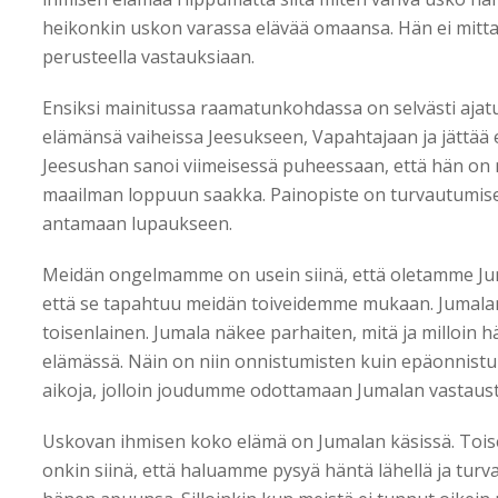
heikonkin uskon varassa elävää omaansa. Hän ei mit
perusteella vastauksiaan.
Ensiksi mainitussa raamatunkohdassa on selvästi ajatus
elämänsä vaiheissa Jeesukseen, Vapahtajaan ja jättää
Jeesushan sanoi viimeisessä puheessaan, että hän on
maailman loppuun saakka. Painopiste on turvautumis
antamaan lupaukseen.
Meidän ongelmamme on usein siinä, että oletamme Jum
että se tapahtuu meidän toiveidemme mukaan. Jumalan 
toisenlainen. Jumala näkee parhaiten, mitä ja milloin h
elämässä. Näin on niin onnistumisten kuin epäonnist
aikoja, jolloin joudumme odottamaan Jumalan vastausta
Uskovan ihmisen koko elämä on Jumalan käsissä. To
onkin siinä, että haluamme pysyä häntä lähellä ja tur