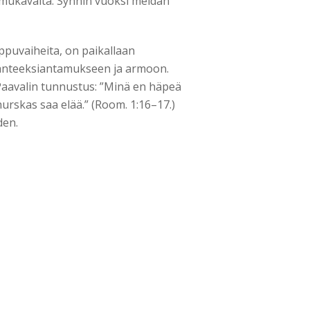
 mukavalta. Synnin vuoksi meidän
uvaiheita, on paikallaan
anteeksiantamukseen ja armoon.
avalin tunnustus: ”Minä en häpeä
urskas saa elää.” (Room. 1:16–17.)
den.