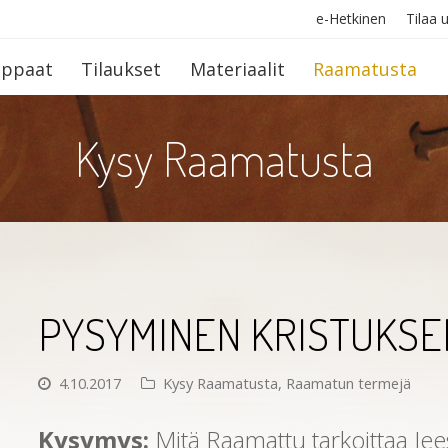
e-Hetkinen
Tilaa u
op­paat
Tilaukset
Materiaalit
Raamatusta
Kysy Raamatusta
PYSYMINEN KRISTUKSE
4.10.2017
Kysy Raamatusta
,
Raamatun termejä
Kysymys:
Mitä Raamattu tarkoittaa Je