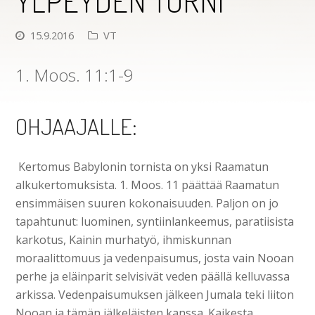
YLPEYDEN TORNI
15.9.2016
VT
1. Moos. 11:1-9
OHJAAJALLE:
Kertomus Babylonin tornista on yksi Raamatun
alkukertomuksista. 1. Moos. 11 päättää Raamatun
ensimmäisen suuren kokonaisuuden. Paljon on jo
tapahtunut: luominen, syntiinlankeemus, paratiisista
karkotus, Kainin murhatyö, ihmiskunnan
moraalittomuus ja vedenpaisumus, josta vain Nooan
perhe ja eläinparit selvisivät veden päällä kelluvassa
arkissa. Vedenpaisumuksen jälkeen Jumala teki liiton
Nooan ja tämän jälkeläisten kanssa. Kaikesta