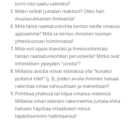
torni olisi saatu valmiiksi?
Miten selität Jumalan reaktion? Oliko hän
mustasukkainen ihmisestä?
Mitä tämä raamatunkohta kertoo meille omassa
ajassamme? Mitä se kertoo ihmisten luoman
yhteiskunnan toiminnasta?
Mitä voit oppia itsestäsi ja ihmissuhteistasi
tämän raamatunkohdan perusteella? Mitkä ovat
inhimillisen ylpeyden ”oireita”?
Millaisia asioita voivat elämässä olla ”kovaksi
poltetut tiilet” (j. 3), joiden avulla ihminen haluaa
rakentaa omaa vahvuuttaan ja mainettaan?
Pohtikaa yhdessä tai hiljaa omassa mielessä:
Millaisia oman elämäni rakennelmia Jumala ehkä
haluaisi hajottaa ottaakseen minut
täydellisemmin hallintaansa?