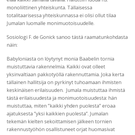
monoliittinen yhteiskunta. Tällaisessa
totalitaarisessa yhteiskunnassa ei olisi ollut tilaa
Jumalan luomalle monimuotoisuudelle.
Sosiologi F. de Gonick sanoo tästä raamatunkohdasta
näin:
Babyloniasta on löytynyt monia Baabelin tornia
muistuttavia rakennelmia. Kaikki ovat olleet
yksinvaltiaan pakkotyöllä rakennuttamia. Joka kerta
tällainen hallitsija on pyrkinyt tuhoamaan ihmisten
keskinäisen erilaisuuden. Jumala muistuttaa ihmistä
tästä erilaisuudesta ja monimuotoisuudesta: hän
muistuttaa, miten ”kaikki yhden puolesta” eroaa
ajatuksesta ”yksi kaikkien puolesta”. Jumalan
tekemän kielten sekoittamisen jälkeen tornien
rakennustyöhön osallistuneet orjat huomasivat