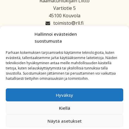
Raamatunlukijain Liitto
Vartiotie 5
45100 Kouvola
toimisto
rll.fi
045 1223 664
Hallinnoi evästeiden
suostumusta
Parhaan kokemuksen tarjoamiseksi käytämme teknologioita, kuten
evästeitä, tallentaaksemme ja/tai käyttääksemme laitetietoja. Näiden
tekniikoiden hyväksyminen antaa meille mahdollisuuden käsitellä
tietoja, kuten selauskäyttäytymistä tai yksilöllisiä tunnuksia tällä
sivustolla. Suostumuksen jättäminen tai peruuttaminen voi vaikuttaa
haitallisesti tiettyihin ominaisuuksiin ja toimintoihin.
Hyväksy
Kiellä
Copyright: All Rights Reserved. Powered by
WordPress
.
Näytä asetukset