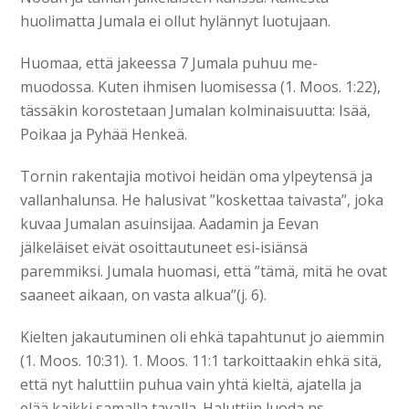
huolimatta Jumala ei ollut hylännyt luotujaan.
Huomaa, että jakeessa 7 Jumala puhuu me-
muodossa. Kuten ihmisen luomisessa (1. Moos. 1:22),
tässäkin korostetaan Jumalan kolminaisuutta: Isää,
Poikaa ja Pyhää Henkeä.
Tornin rakentajia motivoi heidän oma ylpeytensä ja
vallanhalunsa. He halusivat ”koskettaa taivasta”, joka
kuvaa Jumalan asuinsijaa. Aadamin ja Eevan
jälkeläiset eivät osoittautuneet esi-isiänsä
paremmiksi. Jumala huomasi, että ”tämä, mitä he ovat
saaneet aikaan, on vasta alkua”(j. 6).
Kielten jakautuminen oli ehkä tapahtunut jo aiemmin
(1. Moos. 10:31). 1. Moos. 11:1 tarkoittaakin ehkä sitä,
että nyt haluttiin puhua vain yhtä kieltä, ajatella ja
elää kaikki samalla tavalla. Haluttiin luoda ns.