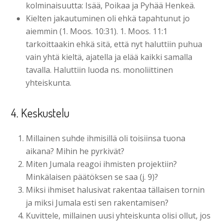
kolminaisuutta: Isää, Poikaa ja Pyhää Henkeä.
Kielten jakautuminen oli ehkä tapahtunut jo
aiemmin (1. Moos. 10:31). 1. Moos. 11:1
tarkoittaakin ehkä sitä, että nyt haluttiin puhua
vain yhtä kieltä, ajatella ja elää kaikki samalla
tavalla. Haluttiin luoda ns. monoliittinen
yhteiskunta.
4. Keskustelu
Millainen suhde ihmisillä oli toisiinsa tuona
aikana? Mihin he pyrkivät?
Miten Jumala reagoi ihmisten projektiin?
Minkälaisen päätöksen se saa (j. 9)?
Miksi ihmiset halusivat rakentaa tällaisen tornin
ja miksi Jumala esti sen rakentamisen?
Kuvittele, millainen uusi yhteiskunta olisi ollut, jos