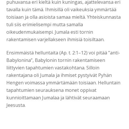
puhuvansa eri kieltä kuin kuningas, ajattelevansa eri
tavalla kuin tämä. Ihmisillä oli vaikeuksia ymmärtää
toisiaan ja olla asioista samaa mieltä. Yhteiskunnasta
tuli siis erimielisempi mutta samalla
oikeudenmukaisempi. Jumala esti tornin
rakentamisen varjellakseen ihmisiä toisiltaan.
Ensimmäistä helluntaita (Ap. t. 2:1–12) voi pitää ”anti-
Babylonina”, Babylonin tornin rakentamiseen
liittyvien tapahtumien vastakohtana. Silloin
rakentajana oli Jumala ja ihmiset pystyivät Pyhän
Hengen voimassa ymmärtämään toisiaan. Helluntain
tapahtumien seurauksena monet oppivat
kunnioittamaan Jumalaa ja lähtivät seuraamaan
Jeesusta.