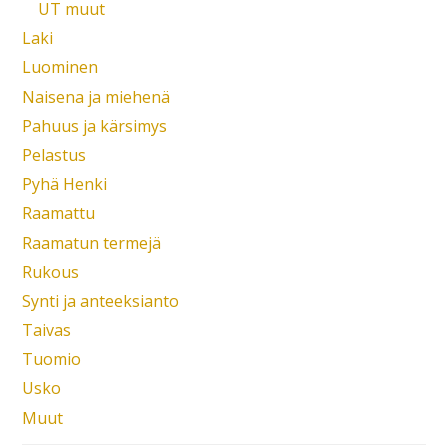
UT muut
Laki
Luominen
Naisena ja miehenä
Pahuus ja kärsimys
Pelastus
Pyhä Henki
Raamattu
Raamatun termejä
Rukous
Synti ja anteeksianto
Taivas
Tuomio
Usko
Muut