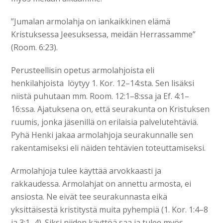
”Jumalan armolahja on iankaikkinen elämä
Kristuksessa Jeesuksessa, meidän Herrassamme”
(Room. 6:23).
Perusteellisin opetus armolahjoista eli
henkilahjoista löytyy 1. Kor. 12–14:sta. Sen lisäksi
niistä puhutaan mm. Room. 12:1–8:ssa ja Ef. 4:1–
16:ssa. Ajatuksena on, että seurakunta on Kristuksen
ruumis, jonka jäsenillä on erilaisia palvelutehtäviä.
Pyhä Henki jakaa armolahjoja seurakunnalle sen
rakentamiseksi eli näiden tehtävien toteuttamiseksi.
Armolahjoja tulee käyttää arvokkaasti ja
rakkaudessa. Armolahjat on annettu armosta, ei
ansiosta. Ne eivät tee seurakunnasta eikä
yksittäisestä kristitystä muita pyhempiä (1. Kor. 1:4–8
ja 3:1–4). Siksi niiden käyttöä saa ja tulee myös