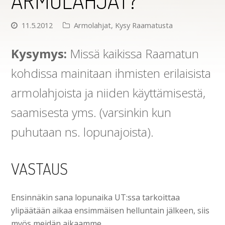
ARMOLAHJAT?
11.5.2012
Armolahjat
,
Kysy Raamatusta
Kysymys:
Missä kaikissa Raamatun
kohdissa mainitaan ihmisten erilaisista
armolahjoista ja niiden käyttämisestä,
saamisesta yms. (varsinkin kun
puhutaan ns. lopunajoista).
VASTAUS
Ensinnäkin sana lopunaika UT:ssa tarkoittaa
ylipäätään aikaa ensimmäisen helluntain jälkeen, siis
myös meidän aikaamme.