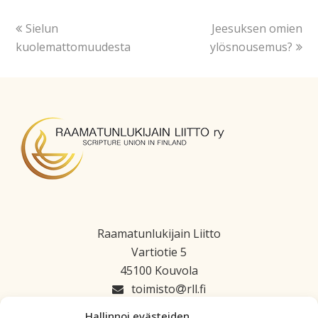
Sielun
Jeesuksen omien
kuolemattomuudesta
ylösnousemus?
Raamatunlukijain Liitto
Vartiotie 5
45100 Kouvola
toimisto
rll.fi
045 1223 664
Hallinnoi evästeiden