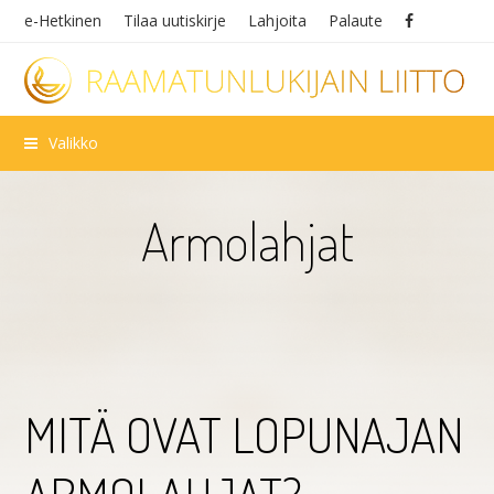
e-Hetkinen
Tilaa uutiskirje
Lahjoita
Palaute
Valikko
Armolahjat
MITÄ OVAT LOPUNAJAN